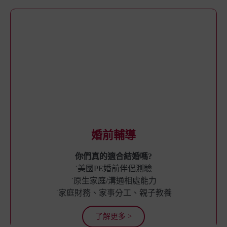
婚前輔導
你們真的適合結婚嗎?
˙美國PE婚前伴侶測驗
˙原生家庭/溝通相處能力
˙家庭財務、家事分工、親子教養
了解更多 >