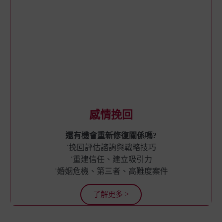
感情挽回
還有機會重新修復關係嗎?
˙挽回評估諮詢與戰略技巧
˙重建信任、建立吸引力
˙婚姻危機、第三者、高難度案件
了解更多 >