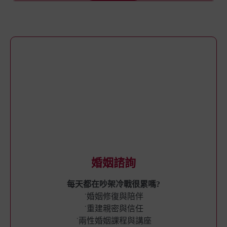
婚姻諮詢
每天都在吵架冷戰很累嗎?
˙婚姻修復與陪伴
˙重建親密與信任
˙兩性婚姻課程與講座