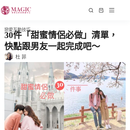
戀愛互動技巧
30件「甜蜜情侶必做」清單，
快點跟男友一起完成吧～
杜 菲