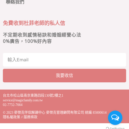
聯絡我們
免費收到杜菲老師的私人信
不定期收到感情秘訣和婚姻經營心法
0
%廣告，100%好內容
我要收信
A
l
台北市松山區南京東路四段130號2樓之1
t
service@magicfamily.com.tw
e
02-7752-7664
r
© 2023
麥傑克伴侶解讀中心
麥傑克管理顧問有限公司 統編 85000614
n
隱私權政策
//
服務條款
a
t