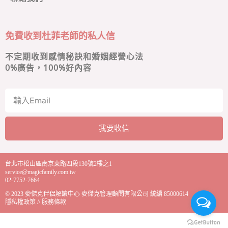
免費收到杜菲老師的私人信
不定期收到感情秘訣和婚姻經營心法
0
%廣告，100%好內容
我要收信
A
l
台北市松山區南京東路四段130號2樓之1
t
service@magicfamily.com.tw
e
02-7752-7664
r
© 2023
麥傑克伴侶解讀中心
麥傑克管理顧問有限公司 統編 85000614
n
隱私權政策
//
服務條款
a
t
i