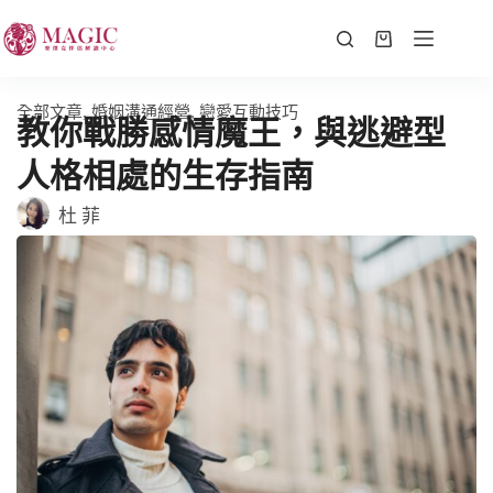
全部文章
,
婚姻溝通經營
,
戀愛互動技巧
教你戰勝感情魔王，與逃避型
人格相處的生存指南
杜 菲