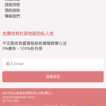
諮詢流程
預約諮詢
聯絡我們
免費收到杜菲老師的私人信
不定期收到感情秘訣和婚姻經營心法
0
%廣告，100%好內容
我要收信
A
l
台北市松山區南京東路四段130號2樓之1
t
service@magicfamily.com.tw
e
02-7752-7664
r