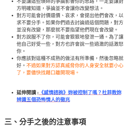
不要讓這些瑣碎的爭論影響你的思路，一定要讓對
方明確知道，爭論並不會讓你改變想法。
對方可能會討價還價、哀求，會提出他們會改，以
求不要分手。如果你們過去討論過這個問題，對方
並沒有改變，那麼就不要指望他們現在會改變。
對方說服不了你，可能會狠狠地發泄一通。為了讓
他自己好受一些，對方也許會說一些過激的話激怒
你。
你應該對這種不成熟的做法有所準備，然後忽略就
好。
不過如果對方認真威脅你的人身安全就要小心
了，要儘快找藉口離開現場。
延伸閱讀 :
《感情諮詢》妳被控制了嗎？杜菲教妳
辨識五個恐怖情人的徵兆
三、分手之後的注意事項