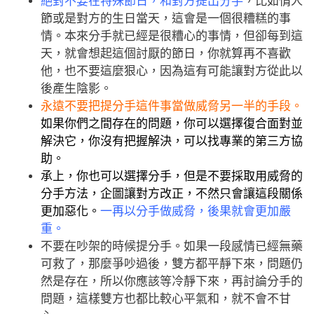
絕對不要在特殊節日，和對方提出分手
，比如情人
節或是對方的生日當天，這會是一個很糟糕的事
情。本來分手就已經是很糟心的事情，但卻每到這
天，就會想起這個討厭的節日，你就算再不喜歡
他，也不要這麼狠心，因為這有可能讓對方從此以
後產生陰影。
永遠不要把提分手這件事當做威脅另一半的手段。
如果你們之間存在的問題，你可以選擇復合面對並
解決它，你沒有把握解決，可以找專業的第三方協
助。
承上，你也可以選擇分手，但是不要採取用威脅的
分手方法，企圖讓對方改正，不然只會讓這段關係
更加惡化。
一再以分手做威脅，後果就會更加嚴
重。
不要在吵架的時候提分手。如果一段感情已經無藥
可救了，那麼爭吵過後，雙方都平靜下來，問題仍
然是存在，所以你應該等冷靜下來，再討論分手的
問題，這樣雙方也都比較心平氣和，就不會不甘