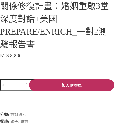
關係修復計畫：婚姻重啟3堂
深度對話+美國
PREPARE/ENRICH_一對2測
驗報告書
NT$
8,800
加入購物車
A
l
t
e
分類:
婚姻諮詢
r
標籤:
親子
,
離婚
n
a