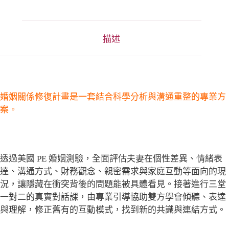
t
i
v
e
描述
:
婚姻關係修復計畫是一套結合科學分析與溝通重整的專業方
案。
透過美國 PE 婚姻測驗，全面評估夫妻在個性差異、情緒表
達、溝通方式、財務觀念、親密需求與家庭互動等面向的現
況，讓隱藏在衝突背後的問題能被具體看見。接著進行三堂
一對二的真實對話課，由專業引導協助雙方學會傾聽、表達
與理解，修正舊有的互動模式，找到新的共識與連結方式。