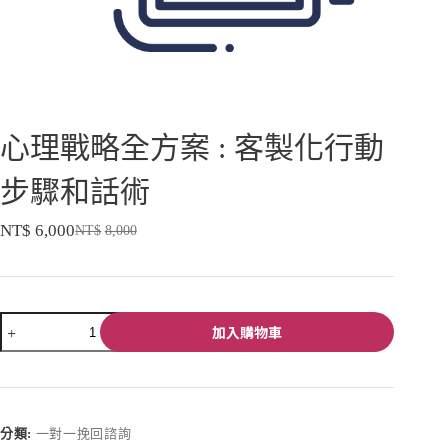
心理戰略全方案 : 客製化行動
步驟和話術
NT$
6,000
NT$
8,000
加入購物車
A
l
t
e
分類:
一對一挽回諮詢
r