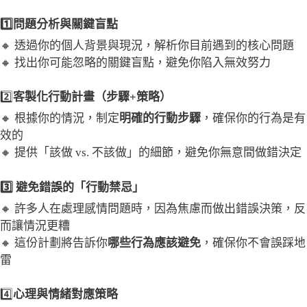
1️⃣問題分析與關鍵盲點
🔸 透過你的個人背景與現況，解析你目前遇到的核心問題
🔸 找出你可能忽略的關鍵盲點，避免你陷入無效努力
2️⃣
客製化行動計畫（步驟+策略）
🔸 根據你的情況，制定
明確的行動步驟
，確保你的行為是有
效的
🔸 提供「該做 vs. 不該做」的細節，避免你無意間做錯決定
3️⃣ 避免錯誤的「行動禁忌」
🔸 許多人在處理感情問題時，因為焦慮而做出錯誤決策，反
而讓情況更糟
🔸 這份計劃將告訴你
哪些行為應該避免
，確保你不會誤踩地
雷
4️⃣
心理與情緒對應策略