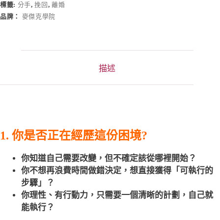
標籤:
分手
,
挽回
,
離婚
n
a
品牌：
麥傑克學院
t
i
v
e
:
描述
1. 你是否正在經歷這份困境?
你知道自己需要改變，但不確定該從哪裡開始？
你不想再浪費時間做錯決定，想直接獲得「可執行的
步驟」？
你理性、有行動力，只需要一個清晰的計劃，自己就
能執行？