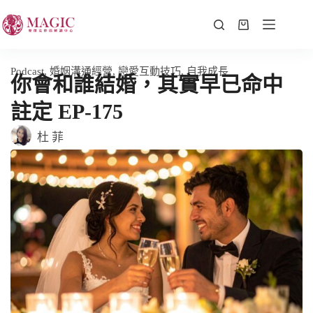
Podcast
,
婚姻溝通經營
,
戀愛互動技巧
,
自我成長
你會和誰結婚，其實早已命中
註定 EP-175
杜 菲