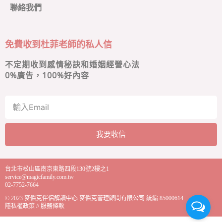
聯絡我們
免費收到杜菲老師的私人信
不定期收到感情秘訣和婚姻經營心法
0
%廣告，100%好內容
我要收信
A
l
台北市松山區南京東路四段130號2樓之1
t
service@magicfamily.com.tw
e
02-7752-7664
r
© 2023
麥傑克伴侶解讀中心
麥傑克管理顧問有限公司 統編 85000614
n
隱私權政策
//
服務條款
a
t