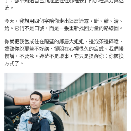
了，卻不知道自己到底正在往哪裡去」的那種無力與迷
茫。
今天，我想用四個字陪你走出這層迷霧。斷、離、清、
給。它們不是口號，而是一張重新找回力量的路線圖。
你就把我當成住在隔壁的鄰居大姐姐，邊泡茶邊碎唸、
邊聽你說那些不好講、卻悶在心裡很久的疲憊。我們慢
慢講，不要急。迷茫不是壞事，它只是提醒你：你該換
方式了。