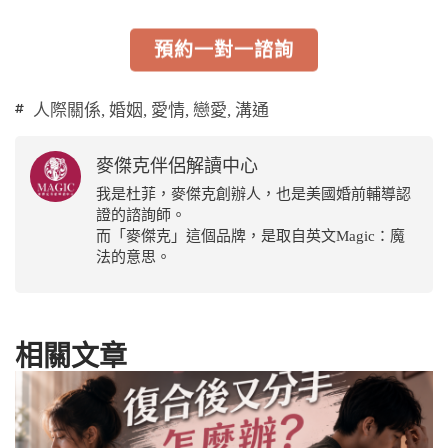
預約一對一諮詢
人際關係
,
婚姻
,
愛情
,
戀愛
,
溝通
麥傑克伴侶解讀中心
我是杜菲，麥傑克創辦人，也是美國婚前輔導認
證的諮詢師。
而「麥傑克」這個品牌，是取自英文Magic：魔
法的意思。
相關文章