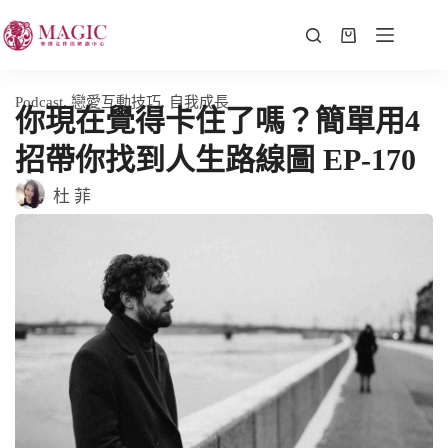
Podcast
,
戀愛互動技巧
,
自我成長
你現在覺得卡住了嗎？簡單用4
招帶你找到人生路線圖 EP-170
杜 菲