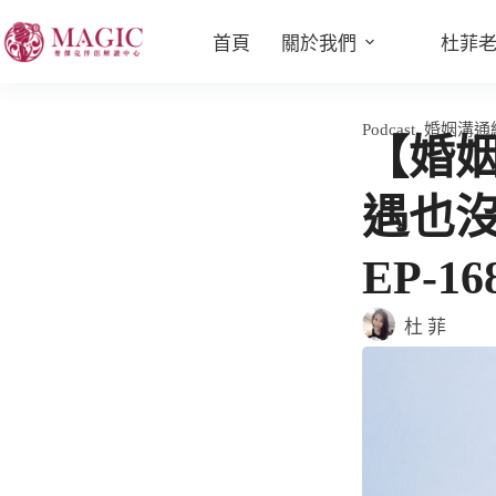
首頁
關於我們
杜菲
Podcast
,
婚姻溝通
【婚
遇也
EP-16
杜 菲