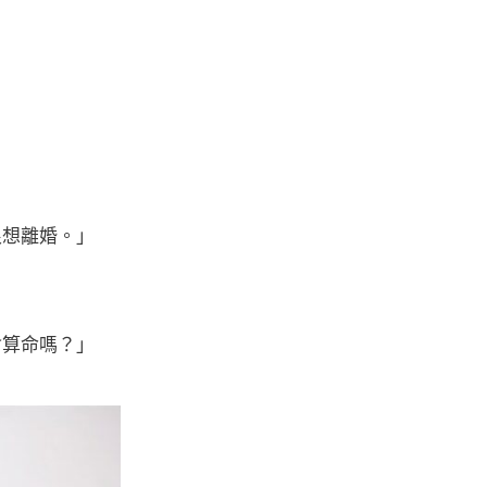
很想離婚。」
會算命嗎？」