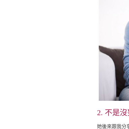
2. 不
她後來跟我分