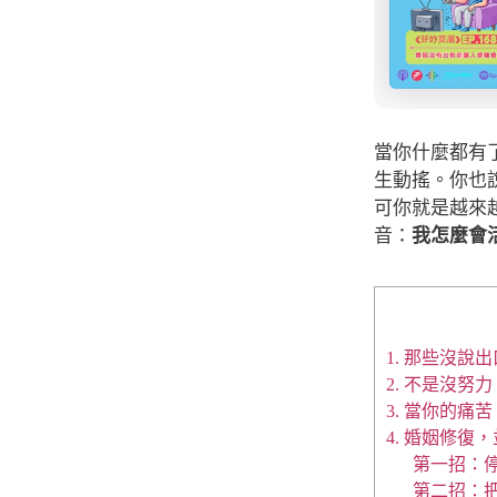
當你什麼都有
生動搖。你也
可你就是越來
音：
我怎麼會
1. 那些沒
2. 不是沒努
3. 當你的痛
4. 婚姻修復
第一招：
第二招：