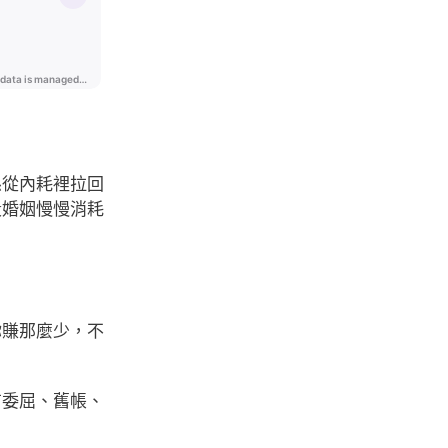
係從內耗裡拉回
段婚姻慢慢消耗
你賺那麼少，不
有委屈、舊帳、
。