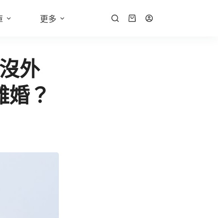
庫
更多
軌沒外
離婚？