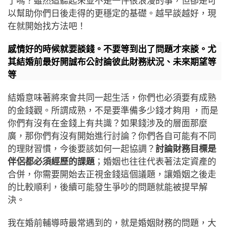
了嗎？雖然這聽起來並不是一件很浪漫的事，但卻是可
以幫助你們日後走得的更穩定的基礎。越早談越好，現
在就開始找方法吧！
感情好的時候就要談錢。不要等到出了問題才來談。尤
其結婚前最好開誠布公討論彼此財務狀況、未來期望等
等
結婚意味著將來會共同一起生活，你們也必須要有成熟
的金錢觀。所謂成熟，不是要準備多少錢才夠用 ，而是
你們有沒有在金錢上有共識？如果錢涉及的層面那麼
廣，那你們有沒有開始進行討論？你們各自可能有不同
的理財習慣，今後要該如何一起協調？
討論財務目標是
伴侶都必須經歷的課題
；婚姻也往往代表著法定資產的
合併，你需要開始去正視金錢這個議題，讓婚姻之後走
的比較順利，後續可能發生爭吵的問題就能被提早解
決。
我在婚前輔導時最常遇到的，就是婚姻財務的問題，大