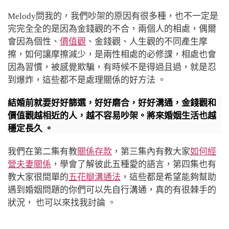
Melody問我的，我們吵架的原因有很多種，也不一定是
完完全全的是因為金錢觀的不合，兩個人的相處，偶爾
會因為個性、
價值觀
、金錢觀、人生觀的不同產生摩
擦，如何讓摩擦減少，是兩性相處的必修課，相處也會
因為習慣，被感覺欺騙，有時候不是得過且過，就是忍
到爆炸，這些都不是處理關係的好方法 。
結婚前就要好好篩選，好好磨合，好好溝通，金錢觀和
價值觀越相近的人，越不容易吵架。將來婚姻生活也越
穩定長久 。
我們在第二集有教
關係存款
，第三集內有教大家
如何經
營夫妻關係
，學會了解彼此五種愛的語言，第四集也有
教大家很間單的
五花瓣溝通法
，這些都是希望能夠幫助
遇到婚姻問題的你們可以先自行溝通，真的有很棘手的
狀況， 也可以來找我討論 。