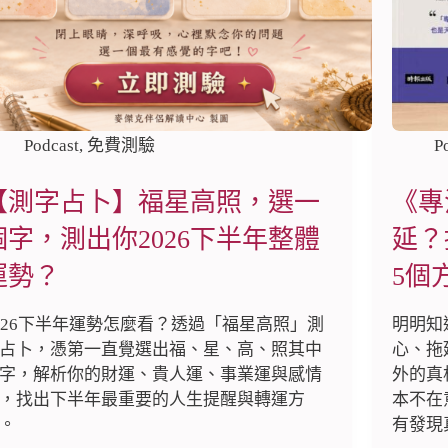
Podcast
,
免費測驗
P
【測字占卜】福星高照，選一
《專
個字，測出你2026下半年整體
延？
運勢？
5個方
026下半年運勢怎麼看？透過「福星高照」測
明明知
占卜，憑第一直覺選出福、星、高、照其中
心、拖
字，解析你的財運、貴人運、事業運與感情
外的真
，找出下半年最重要的人生提醒與轉運方
本不在
。
有發現