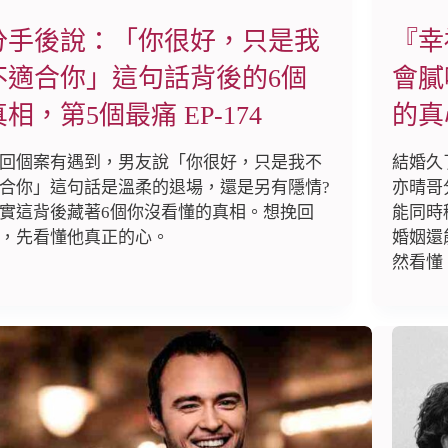
分手後說：「你很好，只是我
『幸
不適合你」這句話背後的6個
會膩
真相，第5個最痛 EP-174
的真心
回個案有遇到，男友說「你很好，只是我不
結婚久
合你」這句話是溫柔的退場，還是另有隱情?
亦晴哥
實這背後藏著6個你沒看懂的真相。想挽回
能同時
，先看懂他真正的心。
婚姻還
然看懂