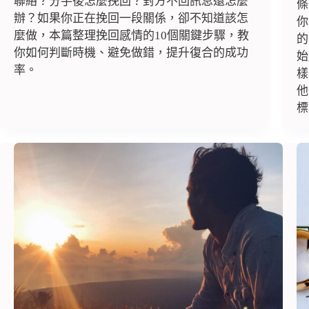
聯絡？分手後怎麼挽回？對方不回訊息還怎麼
條
辦？如果你正在挽回一段關係，卻不知道該怎
你
麼做，本篇整理挽回感情的10個關鍵步驟，教
的
你如何判斷時機、避免做錯，提升復合的成功
始
率。
樣
他
標