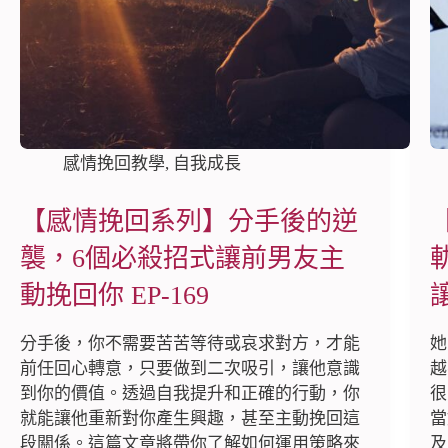
感情挽回教學
,
自我成長
【感情挽回系列】分手後的逆
襲，6個必殺招式讓前男友主
動挽回你 EP-169
分手後，你不需要苦苦等待或哀求對方，才能
她
前任回心轉意，只要做到二次吸引，讓他意識
越
到你的價值。透過自我提升和正確的行動，你
很
就能讓他重新對你產生興趣，甚至主動挽回這
當
段關係。這篇文章將帶你了解如何運用策略來
及