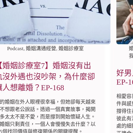
Podcast
,
婚姻溝通經營
,
婚姻診療室
【婚姻診療室7】婚姻沒有出
好男
軌沒外遇也沒吵架，為什麼卻
EP-1
讓人想離婚？EP-168
相愛容
的婚姻在外人眼裡很幸福，但她卻每天越來
件與感
不想跟老公說話。透過一個真實故事，揭開
撐得住
多太太不是不愛，而是撐到開始懷疑人生。
彼此有
婚姻只剩責任，一個人會慢慢失去什麼？以
處的細
5個找回價值與修復關係的關鍵提醒。