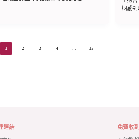
正適合
姻感到
1
2
3
4
...
15
速連結
免費收