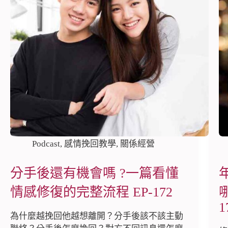
Podcast
,
感情挽回教學
,
關係經營
分手後還有機會嗎 ?一篇看懂
情感修復的完整流程 EP-172
1
為什麼越挽回他越想離開？分手後該不該主動