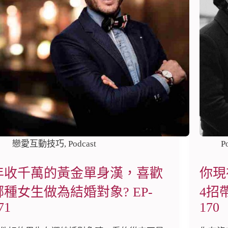
戀愛互動技巧
,
Podcast
P
年收千萬的黃金單身漢，喜歡
你現
哪種女生做為結婚對象? EP-
4招
71
170