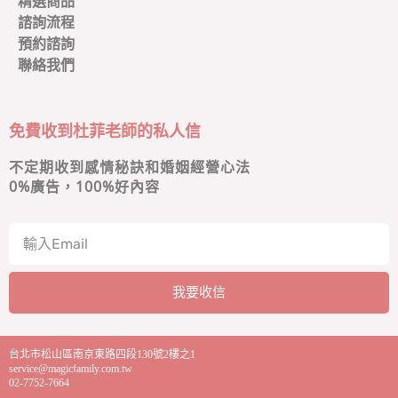
精選商品
諮詢流程
預約諮詢
聯絡我們
免費收到杜菲老師的私人信
不定期收到感情秘訣和婚姻經營心法
0
%廣告，100%好內容
我要收信
A
l
台北市松山區南京東路四段130號2樓之1
t
service@magicfamily.com.tw
e
02-7752-7664
r