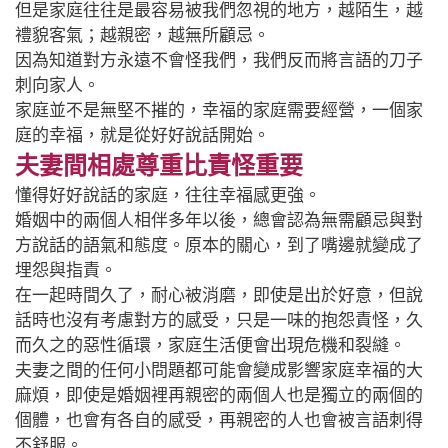
但是家庭往往是最容易被我們忽視的地方，越陌生，越
禮貌客氣；越親密，越無所顧忌。
因為知道對方永遠不會怪我們，我們反而將言語的刀子
刺向家人。
家庭並不是無堅不摧的，幸福的家庭需要經營，一個家
庭的幸福，就是從好好說話開始。
夫妻間相處尊重比責怪重要
懂得好好說話的家庭，往往幸福感更強。
婚姻中的兩個人相伴多年以後，總會認為無需顧忌與對
方說話的語氣和態度。原本的關心，到了嘴邊就變成了
埋怨與指責。
在一起時間久了，耐心被消磨，即使是出於好意，但說
話時也沒有考慮對方的感受，只是一味的抱怨責怪，久
而久之的惡性循環，家庭生活便會出現危機和裂縫。
夫妻之間的任何小問題都可能會變成影響家庭幸福的大
麻煩，即使是婚姻裡再親密的兩個人也是獨立的兩個的
個體，也會有各自的感受，再親密的人也會被言語刺得
不舒服。