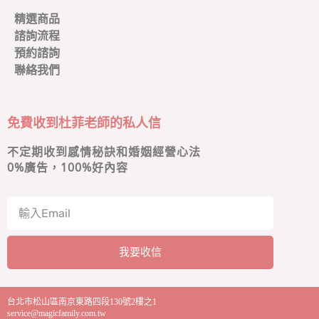
精選商品
諮詢流程
預約諮詢
聯絡我們
免費收到杜菲老師的私人信
不定期收到感情秘訣和婚姻經營心法
0
%廣告，100%好內容
我要收信
A
l
台北市松山區南京東路四段130號2樓之1
t
service@magicfamily.com.tw