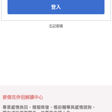
n
登入
a
t
i
v
忘記密碼
e
:
麥傑克伴侶解讀中心
專業感情挽回、婚姻修復、婚前輔導與感情諮詢，