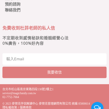
預約諮詢
聯絡我們
免費收到杜菲老師的私人信
不定期收到感情秘訣和婚姻經營心法
0
%廣告，100%好內容
我要收信
A
l
台北市松山區南京東路四段130號2樓之1
t
service@magicfamily.com.tw
e
02-7752-7664
r
© 2023
麥傑克伴侶解讀中心
麥傑克管理顧問有限公司 統編 85000614
n
隱私權政策
//
服務條款