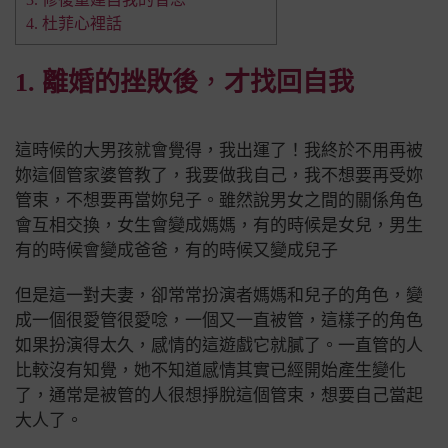
4. 杜菲心裡話
1. 離婚的
挫敗後
，
才
找回自我
這時候的大男孩就會覺得，我出運了！我終於不用再被
妳這個管家婆管教了，我要做我自己，我不想要再受妳
管束，不想要再當妳兒子。
雖然說男女之間的關係角色
會互相交換，女生會變成媽媽，有的時候是女兒，男生
有的時候會變成爸爸，有的時候又變成兒子
但是這一對夫妻，卻常常扮演者媽媽和兒子的角色，變
成一個很愛管很愛唸，一個又一直被管，
這樣子的角色
如果扮演得太久，感情的這遊戲它就膩了。
一直管的人
比較沒有知覺，她不知道感情其實已經開始產生變化
了，通常是被管的人很想掙脫這個管束，想要自己當起
大人了。