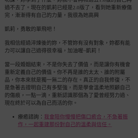
過不去了。
現在的凱莉已經是2.0版了，看到她重新療傷
完，漸漸得有自己的力量，我很為她高興
凱莉，勇敢的單飛吧！
我相信經過淬煉後的妳，不管妳有沒有對象，妳都有能
力可以讓自己過得很幸福，
加油喔~凱莉！
當一段婚姻結束，不是你失去了價值，而是讓你有機會
重新定義自己的價值。你不再是誰的太太、誰的附屬
品，你本來就是獨一無二的存在。真正的自我修復，不
是急著去證明自己有多堅強，而是學會溫柔地照顧自己
的傷痕，一點一滴，重新認識那個為了愛曾經努力過、
現在終於可以為自己而活的你。
療癒諮詢：
我會陪你慢慢把傷口癒合，不急著振
作，一起重建那份對自己的溫柔與信任。