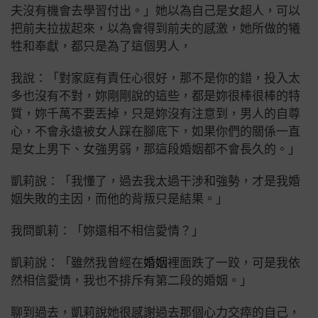
夫沒有機會去學習付出。」
她以為自己是女超人，可以
把前夫拉拔起來，以為會得到前夫的感激，她所做的犧
牲和奉獻，都只是為了這個男人，
我說：「對家庭有責任心很好，那不是你的錯，投入太
多也沒有不對，妳剛剛說的這些，都是妳很棒很棒的特
質，妳千萬不要丟掉，
只是妳沒有注意到，男人的自尊
心，不會永遠被女人踩在腳底下，如果你們的關係一直
是女上男下、女強男弱，那這段婚姻都不會長久的。」
凱莉說：「我懂了，過去我太過干涉和強勢，才是我婚
姻失敗的主因，而他的背叛只是結果。」
我問凱莉：「妳還相不相信愛情？」
凱莉說：「雖然我曾經在
婚姻
裡面跌了一跤，可是我依
然相信愛情，我也不排斥有第二段的婚姻。」
聊到過去，凱莉說她很感謝過去那個心力交瘁的自己，