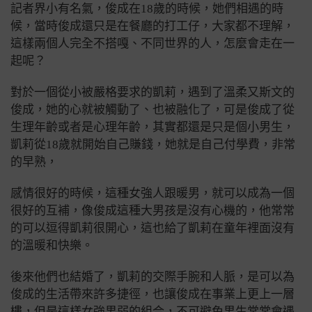
記者界小有名氣，俊成在18歲的時候，她們相遇的時
候，當時俊成還只是在餐廳的打工仔，大家都不理解，
這樣兩個人完全不搭嘎、不同世界的人，怎麼會走在一
起呢？
對於一個從小被嚴格要求的凱莉，遇到了溫柔又斯文的
俊成，她的心就被觸動了、也被融化了，
可是俊成了從
生理年齡或者是心理年齡，其實都還是只是個小男生，
凱莉從18歲就開始自己賺錢，她就是自己付學費，非常
的早熟，
感情很好的時候，這種女強人跟暖男，就可以成為一個
很好的互補，
像俊成這種大男孩是沒有心機的，他常常
的可以逗得凱莉很開心，這也給了凱莉在童年裡面沒有
的溫暖和快樂。
後來他們也結婚了，
凱莉的交際手腕和人脈，是可以為
俊成的生活帶來許多捷徑，也讓俊成在事業上更上一層
樓，
但是這樣女強男弱的組合，不可避免男生常常會遇