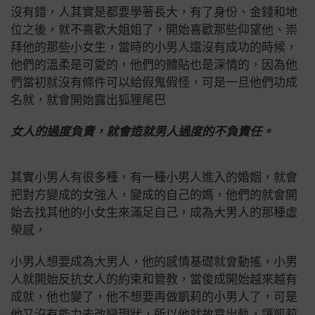
沒有錯，人其實是都要學著長大，
有了身份、金錢和地
位之後，就不喜歡大姐姐了，開始喜歡那些仰望他、崇
拜他的那些小女生，
當時的小男人還沒有成功的時候，
他們的溫柔是可愛的，他們的體貼也是深情的，因為他
們當初就沒有條件可以給假鬼假怪，可是一旦他們功成
名就，就會開始露出狐狸尾巴
女人的過度負責，就會造就男人過度的不負責任。
其實小男人有很多種，
有一種小男人進入的婚姻，就會
把對方變成的女強人，變成的自己的媽，他們的就會開
始去找其他的小女生來滿足自己，成為大男人的那種虛
榮感，
小男人想要成為大男人，他的感情基礎就會動搖，小男
人就開始反抗女人的約束和管教，
當俊成開始越來越有
成就，他也變了，他不想要再做凱莉的小男人了，
可是
他又沒有能力去改變現狀，所以他就故意出軌，讓凱莉