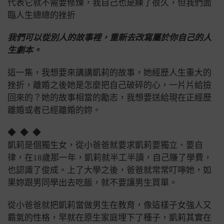
代表它就不需要修煉，我自己也是練了很久，但我們面
臨人生總總的挫折
我們可以從別人的故事裡，重新去改寫屬於你自己的人
生劇本。
這一集，我想要來講講凱莉的故事，她經歷人生重大的
挫折，離婚之後她是怎麼把自己破碎的心，一片片給撿
回來的？
她的故事相當的勵志，
我想要送給現在正經歷
離婚或者已經離婚的妳。
◆ ◆ ◆
凱莉是個獨生女，從小爸爸就要求凱莉要獨立、要自
律，在18歲那一年，凱莉就半工半讀，自己賺了學費，
也認識了俊成。
上了大學之後，爸爸就常常叮嚀她，如
果妳跟男同學出去吃飯，就不要讓男生買單。
從小爸爸就把凱莉當做男生在教育，像這樣子女強人又
霸氣的性格，早就在原生家庭埋下了種子，
凱莉其實在