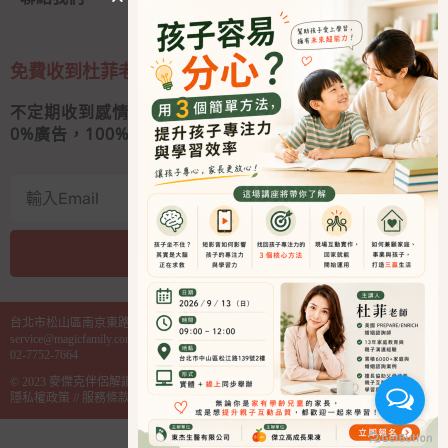
免費收到杜菲老師的私人信
不定期收到感情秘訣和婚姻經營心法
0
%廣告，100%好內容
我要收信
A
l
台北市松山區南京東路四段130號2樓之1
t
service@magicfamily.com.tw
e
02-7752-7664
r
© 2023
麥傑克伴侶解讀中心
麥傑克管理顧問有限公司 統編 85000614
n
隱私權政策
//
服務條款
a
t
i