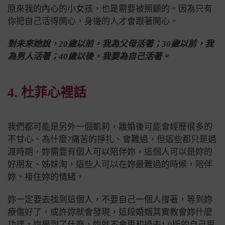
原來我的內心的小女孩，也是需要被照顧的。因為只有
你把自己活得開心，身邊的人才會跟著開心。
對未來她說，
20歲以前，我為父母活著；30歲以前，我
為男人活著；40歲以後，我要為自己活著。
4. 杜菲心裡話
我們都可能是另外一個凱莉，離婚後可能會經歷很多的
不甘心、為什麼?痛苦的掙扎、會難過，但這些都只是過
渡時期，
妳需要有個人可以陪伴妳，這個人可以是妳的
好朋友、姊妹淘，這些人可以在妳最難過的時候，陪伴
妳、接住妳的情緒，
妳一定要去找到這個人，不要自己一個人撐著，等到妳
療傷好了，或許妳就會發現，
這段婚姻其實教會妳什麼
功課，妳學到了什麼，妳就不會再和過去1.0版的自己再