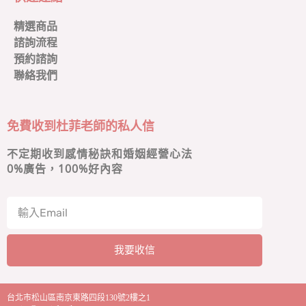
精選商品
諮詢流程
預約諮詢
聯絡我們
免費收到杜菲老師的私人信
不定期收到感情秘訣和婚姻經營心法
0
%廣告，100%好內容
我要收信
A
l
台北市松山區南京東路四段130號2樓之1
t