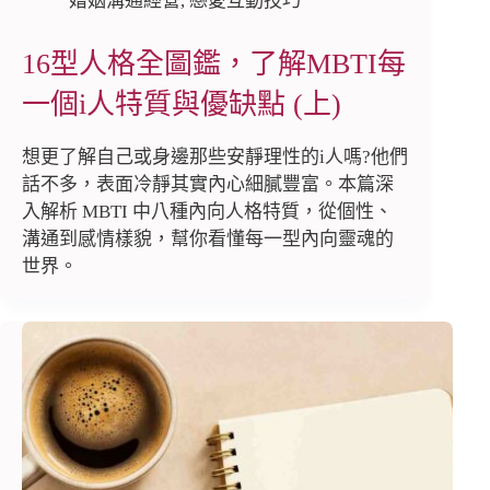
婚姻溝通經營
,
戀愛互動技巧
16型人格全圖鑑，了解MBTI每
一個i人特質與優缺點 (上)
想更了解自己或身邊那些安靜理性的i人嗎?他們
話不多，表面冷靜其實內心細膩豐富。本篇深
入解析 MBTI 中八種內向人格特質，從個性、
溝通到感情樣貌，幫你看懂每一型內向靈魂的
世界。