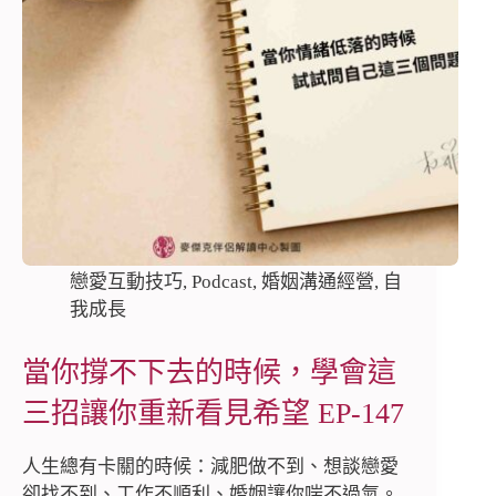
戀愛互動技巧
,
Podcast
,
婚姻溝通經營
,
自
我成長
當你撐不下去的時候，學會這
三招讓你重新看見希望 EP-147
人生總有卡關的時候：減肥做不到、想談戀愛
卻找不到、工作不順利、婚姻讓你喘不過氣。