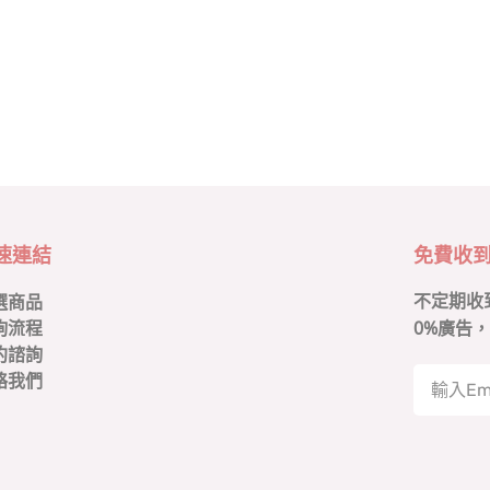
速連結
免費收
不定期收
選商品
0
%廣告，
詢流程
約諮詢
絡我們
A
l
t