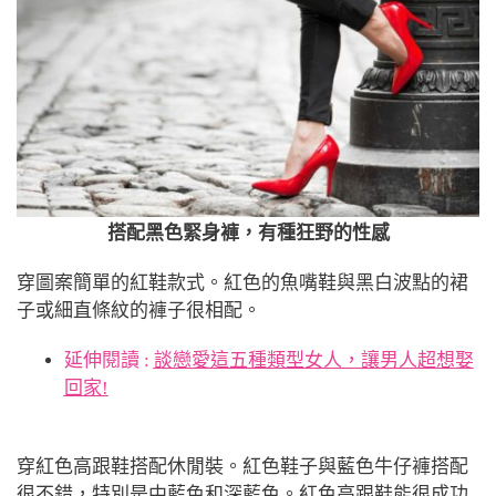
搭配黑色緊身褲，有種狂野的性感
穿圖案簡單的紅鞋款式。紅色的魚嘴鞋與黑白波點的裙
子或細直條紋的褲子很相配。
延伸閱讀 :
談戀愛這五種類型女人，讓男人超想娶
回家!
穿紅色高跟鞋搭配休閒裝。紅色鞋子與藍色牛仔褲搭配
很不錯，特別是中藍色和深藍色。紅色高跟鞋能很成功