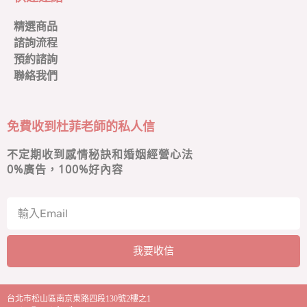
精選商品
諮詢流程
預約諮詢
聯絡我們
免費收到杜菲老師的私人信
不定期收到感情秘訣和婚姻經營心法
0
%廣告，100%好內容
我要收信
A
l
台北市松山區南京東路四段130號2樓之1
t