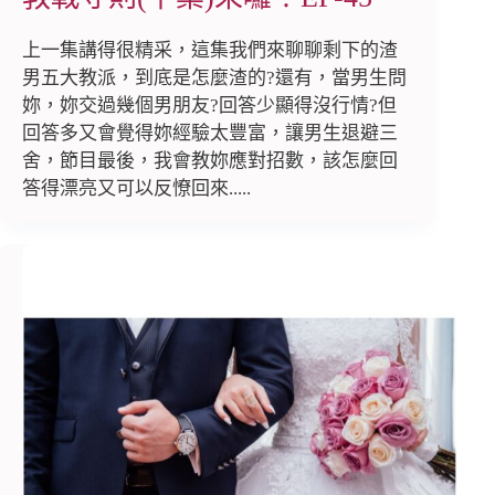
上一集講得很精采，這集我們來聊聊剩下的渣
男五大教派，到底是怎麼渣的?還有，當男生問
妳，妳交過幾個男朋友?回答少顯得沒行情?但
回答多又會覺得妳經驗太豐富，讓男生退避三
舍，節目最後，我會教妳應對招數，該怎麼回
答得漂亮又可以反憭回來.....