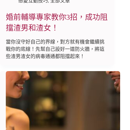
戀愛互動技巧
,
全部文章
婚前輔導專家教你3招，成功阻
擋渣男和渣女！
當你沒守好自己的界線，對方就有機會繼續挑
戰你的底線！先幫自己設好一道防火牆，將這
些渣男渣女的病毒通通都阻擋起來！