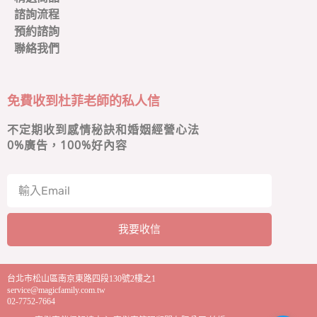
諮詢流程
預約諮詢
聯絡我們
免費收到杜菲老師的私人信
不定期收到感情秘訣和婚姻經營心法
0
%廣告，100%好內容
我要收信
A
l
台北市松山區南京東路四段130號2樓之1
t
service@magicfamily.com.tw
e
02-7752-7664
r