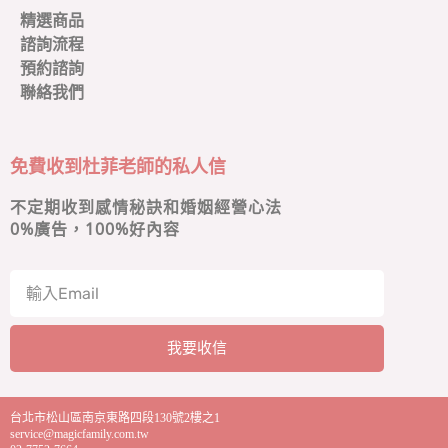
精選商品
諮詢流程
預約諮詢
聯絡我們
免費收到杜菲老師的私人信
不定期收到感情秘訣和婚姻經營心法
0
%廣告，100%好內容
我要收信
A
l
台北市松山區南京東路四段130號2樓之1
t
service@magicfamily.com.tw
e