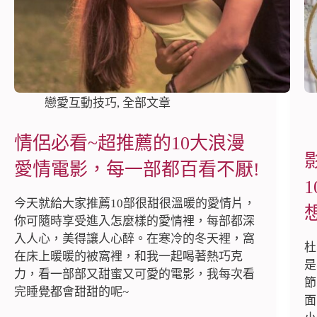
戀愛互動技巧
,
全部文章
情侶必看~超推薦的10大浪漫
愛情電影，每一部都百看不厭!
今天就給大家推薦10部很甜很溫暖的愛情片，
想
你可隨時享受進入怎麼樣的愛情裡，每部都深
入人心，美得讓人心醉。在寒冷的冬天裡，窩
杜
在床上暖暖的被窩裡，和我一起喝著熱巧克
是
力，看一部部又甜蜜又可愛的電影，我每次看
節
完睡覺都會甜甜的呢~
面