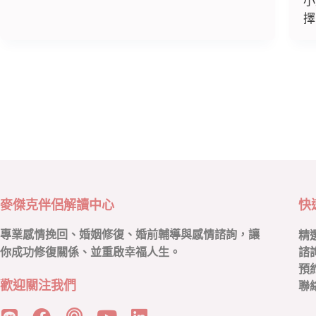
小
擇
麥傑克伴侶解讀中心
快
專業感情挽回、婚姻修復、婚前輔導與感情諮詢，讓
精
你成功修復關係、並重啟幸福人生。
諮
預
歡迎關注我們
聯