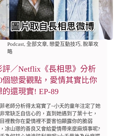
Podcast
,
全部文章
,
戀愛互動技巧
,
脫單攻
略
影評／Netflix《長相思》分析
10個戀愛觀點，愛情其實比你
的還現實! EP-89
菲老師分析得太寫實了~小夭的童年注定了她
非常缺乏自信心的，直到她遇到了葉十七，
目裡教你在愛情裡不要害怕顯露你的脆弱
，凃山璟的善良又會給愛情帶來麼麻煩事呢?