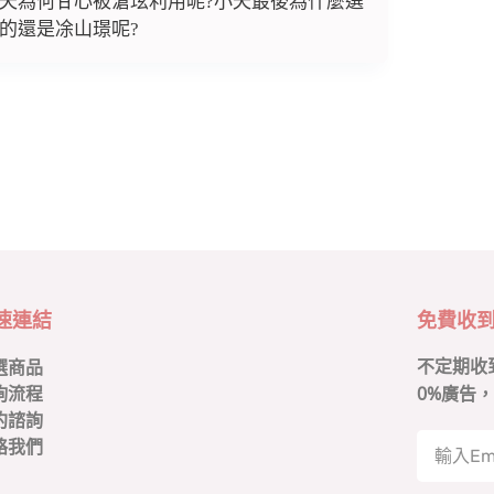
夭為何甘心被滄玹利用呢?小夭最後為什麼選
的還是凃山璟呢?
速連結
免費收
不定期收
選商品
0
%廣告，
詢流程
約諮詢
絡我們
A