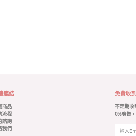
速連結
免費收
不定期收
選商品
0
%廣告，
詢流程
約諮詢
絡我們