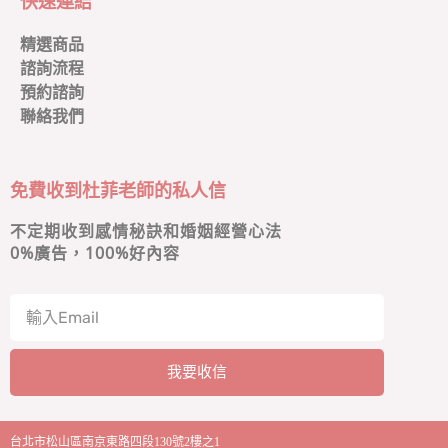
快速連結
精選商品
諮詢流程
預約諮詢
聯絡我們
免費收到杜菲老師的私人信
不定期收到感情秘訣和婚姻經營心法
0
%廣告，100%好內容
我要收信
A
l
台北市松山區南京東路四段130號2樓之1
t