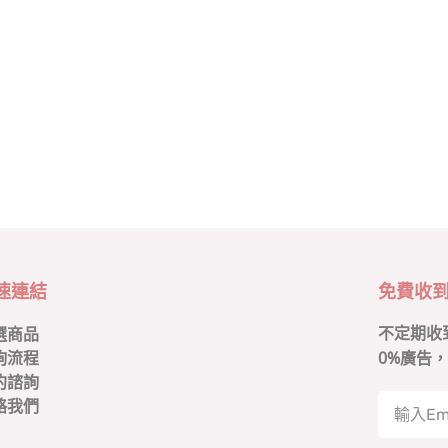
速連結
免費收
不定期收
選商品
0
%廣告，
詢流程
約諮詢
絡我們