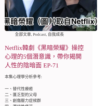
全部文章
,
Podcast
,
自我成長
Netflix韓劇《黑暗榮耀》操控
心理的5個潛意識，帶你揭開
人性的陰暗面 EP-71
本集心理學分析參考:
一、替代性療癒
二、匱乏型的父母
三、創傷壓力症候群