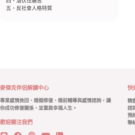
四、潛伏性痛苦
五、反社會人格特質
麥傑克伴侶解讀中心
快
專業感情挽回、婚姻修復、婚前輔導與感情諮詢，讓
精
你成功修復關係、並重啟幸福人生。
諮
預
歡迎關注我們
聯