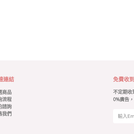
速連結
免費收
不定期收
選商品
0
%廣告，
詢流程
約諮詢
絡我們
A
l