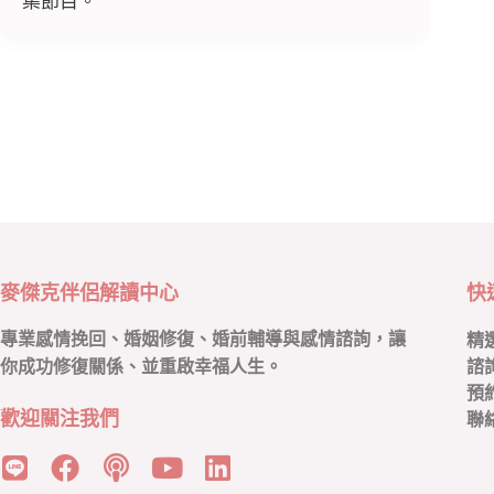
集節目。
麥傑克伴侶解讀中心
快
專業感情挽回、婚姻修復、婚前輔導與感情諮詢，讓
精
你成功修復關係、並重啟幸福人生。
諮
預
歡迎關注我們
聯