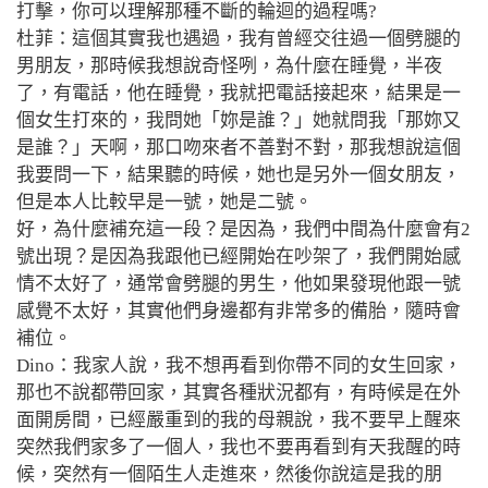
打擊，你可以理解那種不斷的輪迴的過程嗎?
杜菲：這個其實我也遇過，我有曾經交往過一個劈腿的
男朋友，那時候我想說奇怪咧，為什麼在睡覺，半夜
了，有電話，他在睡覺，我就把電話接起來，結果是一
個女生打來的，我問她「妳是誰？」她就問我「那妳又
是誰？」天啊，那口吻來者不善對不對，那我想說這個
我要問一下，
結果聽的時候，她也是另外一個女朋友，
但是本人比較早是一號，她是二號。
好，為什麼補充這一段？
是因為，我們中間為什麼會有2
號出現？是因為我跟他已經開始在吵架了，我們開始感
情不太好了，通常會劈腿的男生，他如果發現他跟一號
感覺不太好，其實他們身邊都有非常多的備胎，隨時會
補位。
Dino：我家人說，我不想再看到你帶不同的女生回家，
那也不說都帶回家，其實各種狀況都有，有時候是在外
面開房間，已經嚴重到的我的母親說，我不要早上醒來
突然我們家多了一個人，我也不要再看到有天我醒的時
候，突然有一個陌生人走進來，然後你說這是我的朋