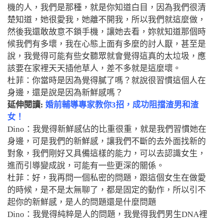
機的人，我們是那種，就是你知道白目，因為我們很清
楚知道，她很愛我，她離不開我，所以我們就這麼做，
然後我還敢故意不鎖手機，讓她去看，妳就知道那個時
候我們有多壞，我在心態上面有多麼的討人厭，甚至是
說，我覺得可能有些女聽眾就會覺得這真的太垃圾，應
該要在家裡天天插他草人，差不多就是這麼壞。
杜菲：你當時是因為覺得膩了嗎？就說很習慣這個人在
身邊，還是說是因為新鮮感嗎？
延伸閱讀:
婚前輔導專家教你3招，成功阻擋渣男和渣
女！
Dino：我覺得新鮮感佔的比重很重，就是我們習慣她在
身邊，可是我們的新鮮感，讓我們不斷的去外面找新的
對象，我們剛好又具備這樣的能力，可以去認識女生，
進而引導變成說，可能有一些更深的關係。
杜菲：好，我再問一個私密的問題，跟這個女生在做愛
的時候，是不是太無聊了，都是固定的動作，所以引不
起你的新鮮感，是人的問題還是什麼問題
Dino：我覺得純粹是人的問題，我覺得我們男生DNA裡