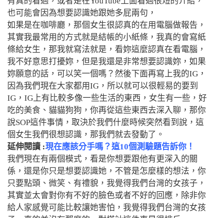
有真的看過，或者是在YouTube上面看過很短的介紹，
也可能會因為想要認識她跟她多屁兩句，
如果是在咖啡廳，那個女生很認真的在用電腦做報告，
其實我最常用的方式就是結帳的小紙條，我真的會寫紙
條給女生，那我就寫法就是，看妳這麼認真在看電腦，
我不好意思打擾妳，但是我還是非常想要認識妳，如果
妳願意的話，可以笑一個嗎？然後下面再寫上我的IG，
因為我們現在大家都用IG，所以就可以很輕易的要到
IG，IG上有比較多像一些生活的東西，女生有一些，好
吃的美食、貓貓狗狗，你再從這些東西去深入聊，那你
說SOP這件事情，取決於我們什麼時候突然看到說，這
個女生我們很想認識，那我們就去發動了。
延伸閱讀 :
現在應該分手嗎？這10個測驗題告訴你！
我們現在有兩個模式，看是你想要跟他有更深入的關
係，還是你只是想要認識她，不管是怎麼樣的想法，你
只要點頭、微笑、有禮貌，我覺得我們台灣的女孩子，
其實並太會對你有不好的臉色或者不好的回應，除非你
給人家感覺可能比較讓她害怕，我覺得我們台灣的女孩