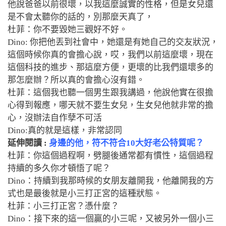
他說爸爸以前很壞，以我這麼誠實的性格，但是女兒還
是不會太聽你的話的，別那麼天真了，
杜菲：你不要毀她三觀好不好。
Dino: 你把他丟到社會中，她還是有她自己的交友狀況，
這個時候你真的會擔心說，哎，我們以前這麼壞，現在
這個科技的進步、那這麼方便，更壞的比我們還壞多的
那怎麼辦？所以真的會擔心沒有錯。
杜菲：這個我也聽一個男生跟我講過，他說他實在很擔
心得到報應，哪天就不要生女兒，生女兒他就非常的擔
心，沒辦法自作孽不可活
Dino:真的就是這樣，非常認同
延伸閱讀 :
身邊的他，符不符合10大好老公特質呢？
杜菲：你這個過程啊，劈腿後通常都有慣性，這個過程
持續的多久你才頓悟了呢？
Dino：持續到我那時候的女朋友離開我，他離開我的方
式也是最後就是小三打正宮的這種狀態。
杜菲：小三打正宮？憑什麼？
Dino：接下來的這一個贏的小三呢，又被另外一個小三