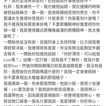
子，真的並沒有那麼的，對搭訕這件事是很排斥。
杜菲：我來補充一下，我也被搭訕過，我在捷運的時候
被搭訕過幾次，第一個，我曾經遇過怪怪的男生，你不
要讓女生覺得你怪怪的，什麼意思？你是看到什麼嗎？
我不覺得我有那麼美好嗎？不要那種眼神好像要把你吃
掉一樣，我是覺得露出那種像癡漢的那種眼神，就太像
變態了，
一開始他並沒有說，從我的身上去找特徵，比方說我覺
得妳穿洋裝，我覺得很有氣質，你沒有辦法能夠從外觀
去聊天，一開始你知道他說說：「你好漂亮，可以給我
Line嗎？」這種一定打槍，因為我不了解你，我為什麼
給你line，然後你開始開場白就是直接跟我要，我沒有設
防，我想說你在問路嗎還什麼的？這個一定會被刷掉，
你不要表現出太像癡漢的那個樣子，
我還遇過一個，他來跟我問路，他說小姐，我很少坐捷
運，101要怎麼坐？我就說你就從這裡坐..，我很熱心，
我還帶他去，因為跟我是順路的，他覺得我很熱心，他
就從她口袋拿一張名片跟我說，我是律師，你好熱心，