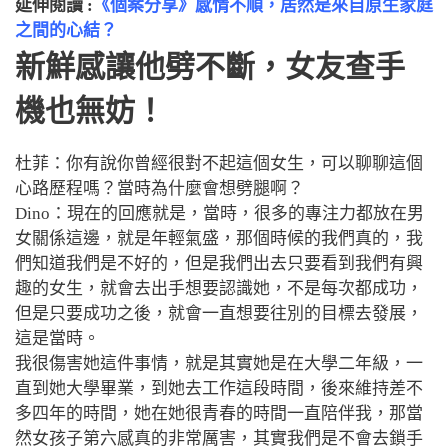
延伸閱讀 :
《個案分享》感情不順，居然是來自原生家庭
之間的心結？
新鮮感讓他劈不斷
，
女友查手
機也無妨！
杜菲：你有說你曾經很對不起這個女生，可以聊聊這個
心路歷程嗎？當時為什麼會想劈腿啊？
Dino：現在的回應就是，當時，很多的專注力都放在男
女關係這邊，就是年輕氣盛，那個時候的我們真的，我
們知道我們是不好的，但是我們出去只要看到我們有興
趣的女生，就會去出手想要認識她，不是每次都成功，
但是只要成功之後，就會一直想要往別的目標去發展，
這是當時。
我很傷害她這件事情，就是其實她是在大學二年級，一
直到她大學畢業，到她去工作這段時間，後來維持差不
多四年的時間，她在她很青春的時間一直陪伴我，那當
然女孩子第六感真的非常厲害，其實我們是不會去鎖手