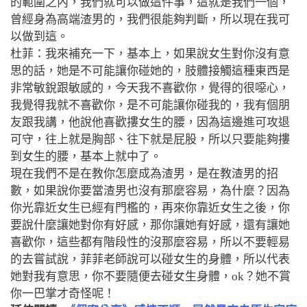
的範圍之內，我們就可以做這件事，這就是我們一個，
曾經身為高端渣男的，我們很能夠判斷，所以現在我可
以做到這。
杜菲：我來補充一下，基本上，如果說女生對你沒有意
思的話，她是不可能讓你碰她的，肢體接觸這種東西是
非常敏銳跟敏感的，今天我不喜歡你，覺得的很噁心，
我覺得我就不喜歡你，是不可能讓你碰我的，我有個朋
友跟我講，他說他喜歡摟女生的腰，因為這邊進可攻退
可守，往上就是胸部、往下就是屁股，所以只要能夠摟
到女生的腰，基本上就中了。
現在我們不是在教你怎麼成為渣男，是在教渣男的招
數，如果說你要當渣男也沒有那麼容易，為什麼？因為
你光靠近女生已經有門檻的，再來你靠近女生之後，你
要說什麼讓她對你有好感，那你讓她有好感，還有讓她
喜歡你，這些都有階段性的沒那麼容易，所以不要輕易
的去嘗試說，菲菲老師說可以碰女生的身體，所以代表
她對我有意思，你不要隨便去碰女生身體，ok？她不賞
你一巴掌才奇怪呢！