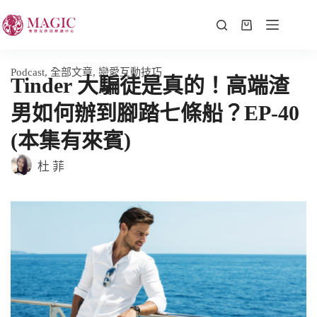
Podcast
,
全部文章
,
戀愛互動技巧
Tinder 大騙徒是真的！高端渣
男如何辦到腳踏七條船？EP-40
(本集有來賓)
杜 菲