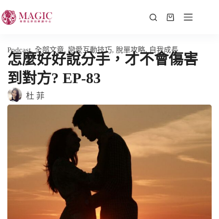
Podcast
,
全部文章
,
戀愛互動技巧
,
脫單攻略
,
自我成長
怎麼好好說分手，才不會傷害
到對方? EP-83
杜 菲