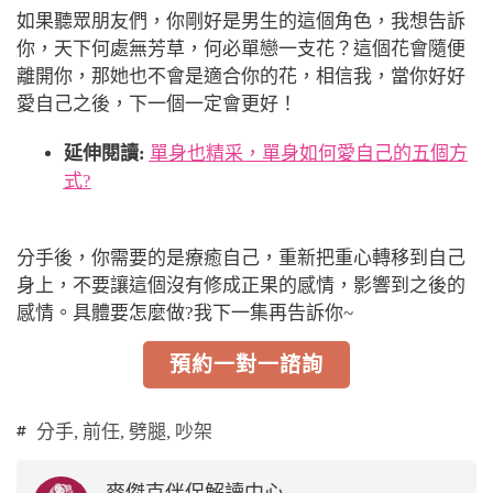
如果聽眾朋友們，你剛好是男生的這個角色，我想告訴
你，天下何處無芳草，何必單戀一支花？這個花會隨便
離開你，那她也不會是適合你的花，相信我，當你好好
愛自己之後，下一個一定會更好！
延伸閱讀:
單身也精采，單身如何愛自己的五個方
式?
分手後
，你需要的是
療癒自己
，重新把重心轉移到自
己
身上，不要讓這個沒有修成正果的感情，影響到之後的
感情。具體要怎麼做?我下一集再告訴你~
預約一對一諮詢
分手
,
前任
,
劈腿
,
吵架