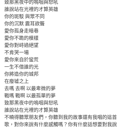
致那黑夜中的嗚咽與怒吼
誰說站在光裡的才算英雄
你的斑駁 與眾不同
你的沉默 震耳欲聾
愛你孤身走暗巷
愛你不跪的模樣
愛你對峙過絕望
不肯哭一場
愛你來自於蠻荒
一生不借誰的光
你將造你的城邦
在廢墟之上
去嗎 去啊 以最卑微的夢
戰嗎 戰啊 以最孤單的夢
致那黑夜中的嗚咽與怒吼
誰說站在光裡的才算英雄
不曉得聽眾朋友們，你聽到我的故事還有我唱的這首
歌，對你來說有什麼感觸嗎？你有什麼話想要對我說