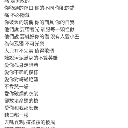
痛 是勇敢的
你額頭的傷口 你的不同 你犯的錯
痛 不必隱藏
你破舊的玩偶 你的面具 你的自我
他們說 要帶著光 馴服每一頭怪獸
他們說 要縫好你的傷 沒有人愛小丑
為何孤獨 不可光榮
人只有不完美 值得歌頌
誰說污泥滿身的不算英雄
愛你孤身走暗巷
愛你不跪的模樣
愛你對峙過絕望
不肯哭一場
愛你破爛的衣裳
卻敢堵命運的槍
愛你和我那麼像
缺口都一樣
去嗎 配嗎 這襤褸的披風