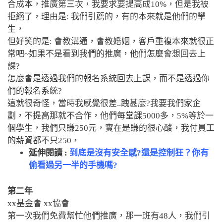
合成本，推廣
第三次，我要求要提高成10%，但是我被
拒絕了，
理由是: 我們引薦的，有的本來就是他們的學
生，
但好笑的是: 會教溝通，會教婚姻，客戶重複本來就很正
常吧~
如果不是看到我們的推廣，他們怎麼會想回去上
課?
怎麼會是透過我們的報名系統回去上課，而不是透過你
們的報名系統?
這就很奇怪，
當時我感覺很差..跩甚麼?
我要我們家企
劃，不提高那就不合作，
他們每堂課5000多，5%等於一
個學生，我們只賺250元，實在是賺的很心酸，
我付員工
的薪資都不只250，
延伸閱讀 :
到底是沒有安全感?還是控制狂？你有
偷看過另一半的手機嗎?
第二年
xx基金會 xx協會
第一次我們免費幫忙他們推廣
，那一班有48人，我們引