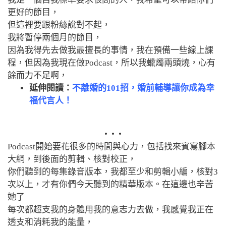
更好的節目，
但這裡要跟粉絲說對不起，
我將暫停兩個月的節目，
因為我得先去做我最擅長的事情，我在預備一些線上課
程，但因為我現在做Podcast，所以我蠟燭兩頭燒，心有
餘而力不足啊，
延伸閱讀：
不離婚的101招，婚前輔導讓你成為幸
福代言人！
• • •
Podcast開始要花很多的時間與心力，包括找來賓寫腳本
大綱，到後面的剪輯、核對校正，
你們聽到的每集錄音版本，我都至少和剪輯小編，核對3
次以上，才有你們今天聽到的精華版本。在這邊也辛苦
她了
每次都超支我的身體用我的意志力去做，
我感覺我正在
透支和消耗我的能量，