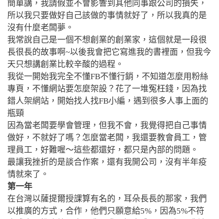
簡單講，我請假並不會影響到其他同事跟公司的損失，
所以我只要做好自己該做的事情就好了，所以我真的是
沒有什麼老闆夢。
我常說自己是一個不想創業的創業家，這個就是一段很
長很長的故事啊~以後我會把它寫進我的書裡面，但我今
天只想講創業比較辛酸的過程。
我從一開始我完全不懂FB不懂行銷，不知道怎麼用粉絲
專頁
，
不懂網站要怎麼架設？花了一堆冤枉錢，因為找
錯人架網站，開始找人找FB小編，遇到很多人事上面的
瓶頸
因為當老闆要學會管理
，
但我不會
，
我覺得把自己事情
做好，不就好了嗎？怎麼當老闆，我還要教會員工，管
理員工
，
好難喔～這些都還好，都只是內部的問題。
最讓我挫折的是談合作案，還有我開公司，沒有半年疫
情就來了。
第一年
在台灣以薩提爾授課算有名的，耳朵長長的那家，
我們
以推廣的方式，合作，他們只願意給5%，
因為5%不符