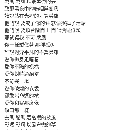
戰嗎 戰啊 以最卑微的夢
致那黑夜中的嗚咽與怒吼
誰說站在光裡的才算英雄
他們說 要戒了你的狂 就像擦掉了污垢
他們說 要順台階而上 而代價是低頭
那就讓我 不可 乘風
你一樣驕傲著 那種孤勇
誰說對弈平凡的不算英雄
愛你孤身走暗巷
愛你不跪的模樣
愛你對峙過絕望
不肯哭一場
愛你破爛的衣裳
卻敢堵命運的槍
愛你和我那麼像
缺口都一樣
去嗎 配嗎 這襤褸的披風
戰嗎 戰啊 以最卑微的夢