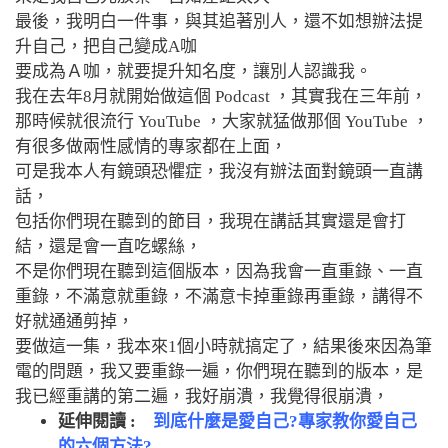
最後，我明白一件事，與其追著別人，還不如想辦法提
升自己，把自己變成A咖
要成為Ａ咖，就要提升知名度，讓別人認識我。
我在去年8月就開始做這個 Podcast ，其實我在三年前，
那時候就很流行 YouTube ，大家就猛做那個 YouTube ，
有很多做兩性感情的專家都在上面，
可是我本人有鏡頭恐懼症，我沒有辦法面對鏡頭一直講
話，
包括你們現在聽到的節目，我現在講話其實還是會打
結，還是會一直吃螺絲，
不是你們現在聽到這個版本，因為我會一直重錄、一直
重錄，不滿意就重錄，不滿意卡掉重錄再重錄，講得不
好就通通剪掉，
要做這一集，我本來1個小時就搞定了，結果後來因為筆
電的問題，我又要重錄一遍，你們現在聽到的版本，是
我已經重講的第二遍，我好崩潰，我覺得很崩潰，
延伸閱讀 :
到底什麼是愛自己?專家教你愛自己
的六個方法?