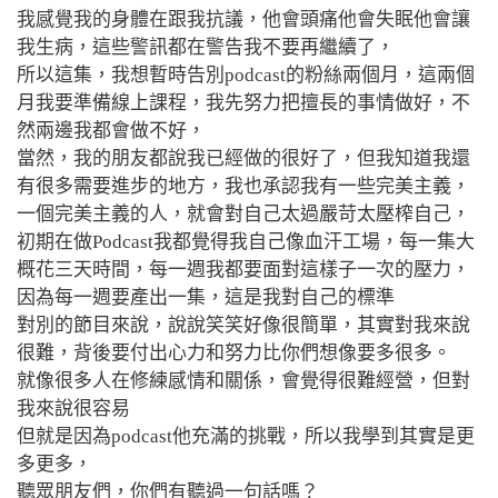
我感覺我的身體在跟我抗議，他會頭痛他會失眠他會讓
我生病，
這些警訊都在警告我不要再繼續了，
所以這集，我想暫時告別podcast的粉絲兩個月，這兩個
月我要準備線上課程，我先努力把擅長的事情做好，不
然兩邊我都會做不好，
當然，我的朋友都說我已經做的很好了，但我知道我還
有很多需要進步的地方，我也承認我有一些完美主義，
一個完美主義的人，就會對自己太過嚴苛太壓榨自己，
初期在做Podcast我都覺得我自己像血汗工場，每一集大
概花三天時間，每一週我都要面對這樣子一次的壓力，
因為每一週要產出一集，這是我對自己的標準
對別的節目來說，說說笑笑好像很簡單，其實對我來說
很難，背後要付出心力和努力比你們想像要多很多。
就像很多人在修練感情和關係，會覺得很難經營，但對
我來說很容易
但就是因為podcast他充滿的挑戰，
所以我學到其實是更
多更多，
聽眾朋友們，你們有聽過一句話嗎？