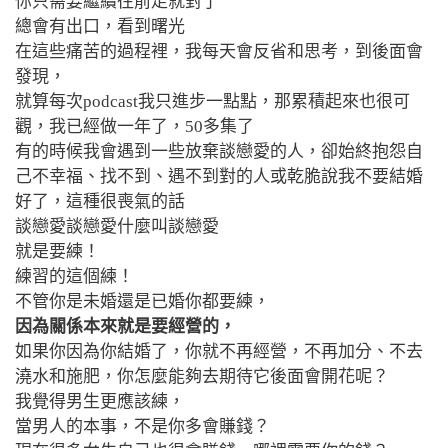
你只需要繼續往前走就對了
總會有出口，看到曙光
在這些痛苦的過程裡，我每天會反省和思考，
到後面會
發現，
就算每次podcast我只進步一點點，那累積起來也很可
觀，我已經做一年了，50多集了
有的時候我會遇到一些放棄談戀愛的人，卻始終抱怨自
己不幸福、找不到、遇不到對的人或乾脆說我不要結婚
好了，這種很喪氣的話
談戀愛談戀愛什麼叫談戀愛
就是要練！
練習的這個練！
不管你是未婚還是已婚你都要練，
因為關係本來就是要經營的，
如果你因為你結婚了，你就不再經營，不再加分、不去
澆水和施肥，你怎麼能夠去期待它後面會開花呢？
我覺得男生更應該練，
當男人的本事，不是你多會賺錢？