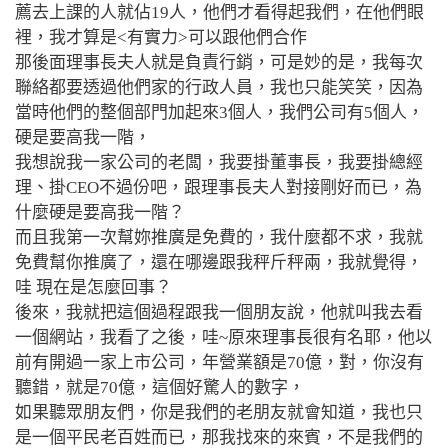
薦去上課的人就佔19人，
他們才看得起我們，在他們眼
裡，我才算是<有實力>可以跟他們合作
那後面理事長夫人就是負責行銷，可是妙的是，我每次
聯絡都要透過他們家的行政人員，我也只能笑笑，因為
當時他們的整個部門加起來3個人，我們公司有5個人，
硬是要高我一階，
我想說我一家公司的老闆，我要掛董事長，我要掛總經
理、掛CEO不過份吧，跟理事長夫人對接剛好而已，為
什麼硬是要高我一階？
而且我第一次幫妳推廣是免費的，我什麼都不求，我就
免費幫你推廣了，還在哪邊跟我秤斤秤兩，我就覺得，
哇 現在是怎麼回事？
後來，我就把這個過程跟我一個朋友說，他就叫我去看
一個網站，我看了之後，哇~原來理事長很有名耶，他以
前有開過一家上市公司，年營業額是70億，對，你沒有
聽錯，就是70億，這個好驚人的數字，
如果聽眾朋友們，你是我們的老朋友就會知道，我也只
是一個平民老百姓而已，那我找來的來賓，不是我們的