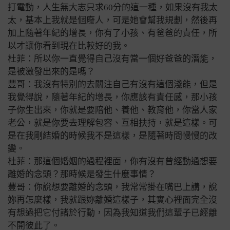
打電動，人生無大志只求60分的這一種，如果沒有我太
太，基本上我就是個廢人，可是她會幫我規劃，然後再
加上隨著年紀的增長，你有了小孩、有爸爸的責任，所
以才讓你看到現在比較好的我。
杜菲：所以你一直覺得自己沒有當一個好爸爸的潛能，
是被激發出來的是嗎？
豐哥：我沒有特別的去關注自己有沒有這個淺能，但是
我覺得說，隨著年紀的增長，你應該有責任感，那小孩
子你生出來，你就是要陪他、養他、教育他，你當人家
老公，就是你要去理解包容、互相扶持，就是這樣。可
是在我剛結婚的時候我不是這樣，是隨著時間慢慢的改
變。
杜菲：那這個婚姻的過程裡面，你有沒有曾經動過想要
離婚的念頭？那時候是發生什麼事情？
豐哥：你說想要離婚的念頭，我常常掛在嘴巴上講，說
妳再怎麼樣，我就跟妳離婚這樣子，其實心裡面完全沒
有想過把它付諸於行動，因為我知道我們這輩子已經離
不開彼此了。