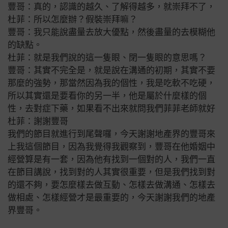
豐哥：真的，認識的越久、了解得越多，就崇拜不了，
杜菲：所以怎麼辦？假裝崇拜嘛？
豐哥：我只能說盡量去放大優點，然後盡量的去模糊他
的缺點。
杜菲：就是我們說的這一隻眼、閉一隻眼的意思嗎？
豐哥：其實不完全是，就是說在溝通的初期，其實不要
那麼的強勢，那當然因為我的個性，我是吃軟不吃硬，
所以其實還是要看
你的另一半，他是屬於什麼樣的個
性，去對症下藥，
如果看不出來就問我們菲菲老師就好
杜菲：謝謝豐哥
我們的節目就進行到尾聲囉，今天謝謝地產界的豐哥來
上我這個節目，因為我覺得我觀察到，豐哥在他婚姻中
經營算是有一套，
因為他有找到一個對的人，我們一直
在節目講說，找到對的人其實很重要，但是我們找到對
的還不夠，要怎麼樣去做互動、怎樣去做溝通、怎樣去
做相處、怎樣經營才是最重要的，今天謝謝我們的地產
界豐哥。