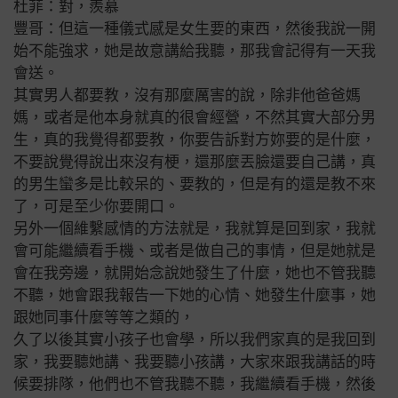
杜菲：對，羨慕
豐哥：但這一種儀式感是女生要的東西，然後我說一開
始不能強求，她是故意講給我聽，那我會記得有一天我
會送。
其實男人都要教，沒有那麼厲害的說，除非他爸爸媽
媽，或者是他本身就真的很會經營，不然其實大部分男
生，真的我覺得都要教，你要告訴對方妳要的是什麼，
不要說覺得說出來沒有梗，還那麼丟臉還要自己講，真
的男生蠻多是比較呆的、要教的，但是有的還是教不來
了，可是至少你要開口。
另外一個維繫感情的方法就是，我就算是回到家，我就
會可能繼續看手機、或者是做自己的事情，但是她就是
會在我旁邊，就開始念說她發生了什麼，她也不管我聽
不聽，她會跟我報告一下她的心情、她發生什麼事，她
跟她同事什麼等等之類的，
久了以後其實小孩子也會學，所以我們家真的是我回到
家，我要聽她講、我要聽小孩講，大家來跟我講話的時
候要排隊，他們也不管我聽不聽，我繼續看手機，然後