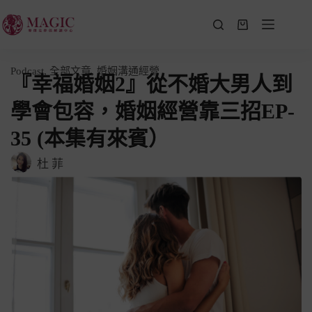
Podcast
,
全部文章
,
婚姻溝通經營
『幸福婚姻2』從不婚大男人到
學會包容，婚姻經營靠三招EP-
35 (本集有來賓）
杜 菲