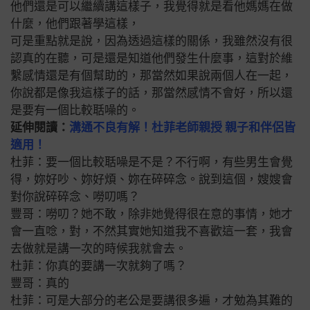
他們還是可以繼續講這樣子，我覺得就是看他媽媽在做
什麼，他們跟著學這樣，
可是重點就是說，因為透過這樣的關係，我雖然沒有很
認真的在聽，可是還是知道他們發生什麼事，這對於維
繫感情還是有個幫助的，那當然如果說兩個人在一起，
你說都是像我這樣子的話，那當然感情不會好，所以還
是要有一個比較聒噪的。
延伸閱讀：
溝通不良有解！杜菲老師親授 親子和伴侶皆
適用！
杜菲：要一個比較聒噪是不是？不行啊，有些男生會覺
得，妳好吵、妳好煩、妳在碎碎念。說到這個，嫂嫂會
對你說碎碎念、嘮叨嗎？
豐哥：嘮叨？她不敢，除非她覺得很在意的事情，她才
會一直唸，對，不然其實她知道我不喜歡這一套，我會
去做就是講一次的時候我就會去。
杜菲：你真的要講一次就夠了嗎？
豐哥：真的
杜菲：可是大部分的老公是要講很多遍，才勉為其難的