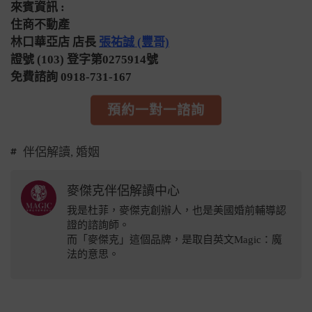
來賓資訊 :
住商不動產
林口華亞店 店長
張祐誠 (豐哥)
證號 (103) 登字第0275914號
免費諮詢 0918-731-167
預約一對一諮詢
伴侶解讀
,
婚姻
麥傑克伴侶解讀中心
我是杜菲，麥傑克創辦人，也是美國婚前輔導認
證的諮詢師。
而「麥傑克」這個品牌，是取自英文Magic：魔
法的意思。