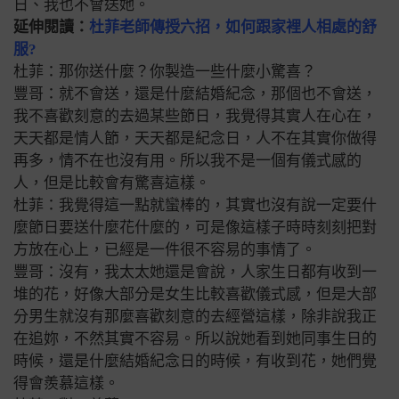
日、我也不會送她。
延伸閱讀：
杜菲老師傳授六招，如何跟家裡人相處的舒
服?
杜菲：那你送什麼？你製造一些什麼小驚喜？
豐哥：就不會送，還是什麼結婚紀念，那個也不會送，
我不喜歡刻意的去過某些節日，我覺得其實人在心在，
天天都是情人節，天天都是紀念日，人不在其實你做得
再多，情不在也沒有用。所以我不是一個有儀式感的
人，但是比較會有驚喜這樣。
杜菲：我覺得這一點就蠻棒的，其實也沒有說一定要什
麼節日要送什麼花什麼的，可是像這樣子時時刻刻把對
方放在心上，已經是一件很不容易的事情了。
豐哥：沒有，我太太她還是會說，人家生日都有收到一
堆的花，好像大部分是女生比較喜歡儀式感，但是大部
分男生就沒有那麼
喜歡刻意的去經營這樣，除非說我正
在追妳，不然其實不容易。所以說她看到她同事生日的
時候，還是什麼結婚紀念日的時候，有收到花，她們覺
得會羨慕這樣。