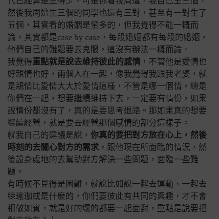
代已經算是生得少，可是你看我周遭，我自己生三個，
然後我周遭生三個的同學也還有三對，甚至有一對生了
五個，其實看的婚姻是蠻多的，但我覺得不能一概而
論，其實都是case by case，每段婚姻都有每段的婚姻，
他們自己的難題要去克服，這沒有辦法一概而論。
我覺得
重點就是說去維持彼此的感情
，不管他是愛情也
好親情也好，兩個人在一起，像我覺得我跟我老婆，就
是親情比愛情大大於愛情這樣，不管是哪一個情，總是
你們在一起，想要繼續維持下去，一定要有情份，如果
說情份都沒有了，真的是要思考退路。那如果真的想要
繼續經營，就是要去經營那個感情的部分這樣子。
就我自己的建議是說，
你真的要把對方放在心上，然後
時刻的去關心對方的需求
，跟他現在所面臨的情況，然
後設身處地的去幫助對方解決一些問題，面臨一些難
題。
有時候不見得是困難，就說比如說一起去運動、一起去
練瑜珈或是什麼的，你們要彼此有共同的興趣，才不會
相敬如賓，就是好的壞的都要一起面對，重點是說要把