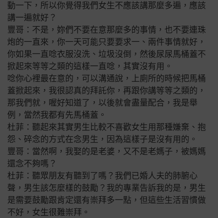
動一下，所以你覺得我們女生不應該講那麼多遍，應該
講一遍就好？
豐哥：不是，妳們不要在意那麼多的事情，也不要連珠
炮的一直來，你一天可能只要要求一、兩件事情就好，
你如果一直唸衣服沒洗、垃圾沒倒，然後尿尿馬桶蓋不
掀起來等等之類的這樣一直唸，其實沒有用。
唸你心裡最在意的，可以溝通說，上廁所的時候把馬桶
蓋掀起來，我很認真的拜託你，再跟你講等等之類的，
那我們就，喔好知道了，以後就會盡量配合，我是舉
例，當然我都有先馬桶蓋。
杜菲：聽起來其實男生比較不喜歡女生用那種嫌棄、抱
怨、碎念的方式在念男生，因為這樣子是沒有用的。
豐哥：當然啊，我娶的是老婆，又不是老媽子，被媽媽
還念不夠嗎？
杜菲：聽眾朋友有聽到了嗎？我們已婚人夫的肺腑心
聲，男生該怎麼樣的鼓勵？我的專業告訴我的是，男生
是需要鼓勵跟肯定還有崇拜多一點，但這些生活習慣做
不好，女生很難崇拜。