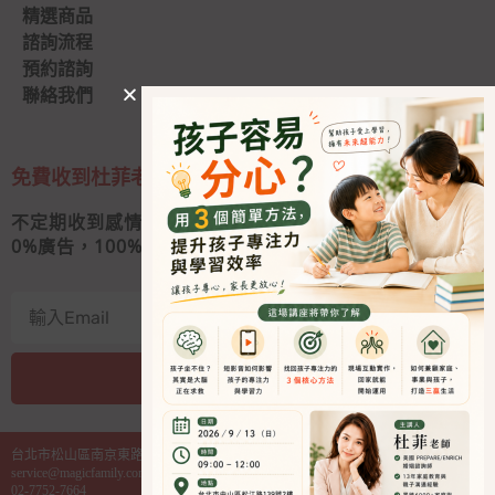
精選商品
諮詢流程
預約諮詢
聯絡我們
免費收到杜菲老師的私人信
不定期收到感情秘訣和婚姻經營心法
0
%廣告，100%好內容
我要收信
A
l
台北市松山區南京東路四段130號2樓之1
t
service@magicfamily.com.tw
e
02-7752-7664