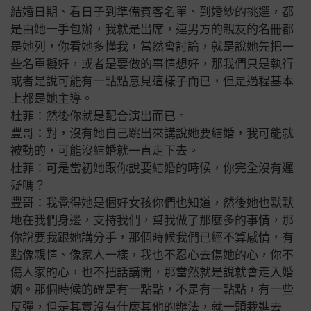
結婚日期、看日子到準備賓客名單、到婚紗的挑選，都
是由她一手包辦，我就是出席，連男方的親友的名冊都
是她列，你看她多懂我，當然會討論，就是說她先把一
些名單擬好，或者是要做的事情想好，那我們只是執行
或者是說可能有一點點意見這樣子而已，但是過程基本
上都是她主導。
杜菲：然後你就是配合演出而已。
豐哥：對，沒有她自己跳出來講說她要結婚，我可能就
被動的，可能沒結婚就一直走下去。
杜菲：可是當初她跟你說要結婚的時候，你完全沒有遲
疑嗎？
豐哥：我覺得她是個好女孩你們也知道，然後她也默默
地在我們身邊，支持我們，幫我做了那麼多的事情，那
你說要我跟她講分手，那個時候我們已經不算感情，有
點像親情、像家人一樣，我也不忍心去傷她的心，你不
傷人家的心，也不把話講開，那當然就是說就會走入婚
姻。那個時候的確是有一點點，不是有一點點，有一些
反彈，但是其實沒有什麼其他的辦法，就一頭栽進去