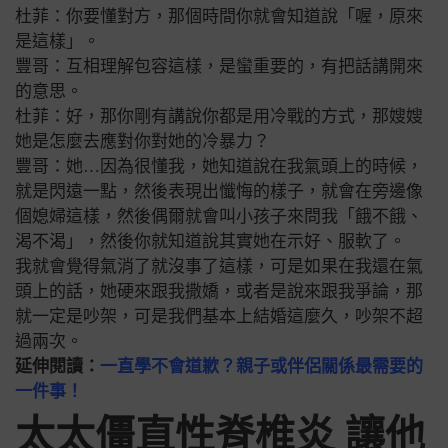
杜菲：你要懂對方，那個時間你就會知道說「喔，原來
是這樣」。
豐哥：互相理解包容這樣，是蠻重要的，有把話講開來
的意思。
杜菲：好，那你剛有講說你都是用冷戰的方式，那嫂嫂
她是怎麼去應對你對她的冷暴力？
豐哥：她…因為很懂我，她知道說在我氣頭上的時候，
就是閃遠一點，然後表現出懺悔的樣子，就會在旁邊像
個媳婦這樣，然後偶爾就會叫小孩子來問我「餓不餓、
渴不渴」，然後你就知道說其實她在示好、服軟了。
我就會覺得氣消了就沒事了這樣，可是如果在我還在氣
頭上的話，她硬來跟我撒嬌，或者是說來跟我爭論，那
就一定是吵架，可是我們基本上結婚這麼久，吵架不超
過兩次。
延伸閱讀：
一直學不會道歉？親子或伴侶關係最需要的
一件事！
太太僵直性脊椎炎 讓他