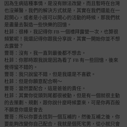
因為生病這種事情，是沒有辦法改變，而且暫時在台灣
也沒藥醫，我們的解決方式就是，其實在我們還能在一
起開心，或者是小孩可以開心的活動的時候，那我們就
是盡量去製造一些快樂的回憶。
杜菲：很棒，我記得你 FB 一個禮拜露營一次，也算很
頻繁呢！我還記得你跟我分享說，其實一開始你並不想
去露營？
豐哥：沒有，我一直到最後都不想去。
杜菲：你那時跟我說是因為看了 FB 有一些回憶，後來
覺得蠻不錯的。
豐哥：我只說蠻不錯，但是我還是不喜歡。
杜菲：但是你願意配合啊～
豐哥：當然要配合，這是爸爸的責任。
杜菲：其實你從頭到尾都很被動，但是有一個就很主動
的去策劃、規劃，跟你說什麼時候要來，可是你再百般
不願意你還是會去
豐哥：所以你要去找到一個互補的，然後互補之後，你
要能夠改變你自己配合，我就是個死宅男，從小就只會