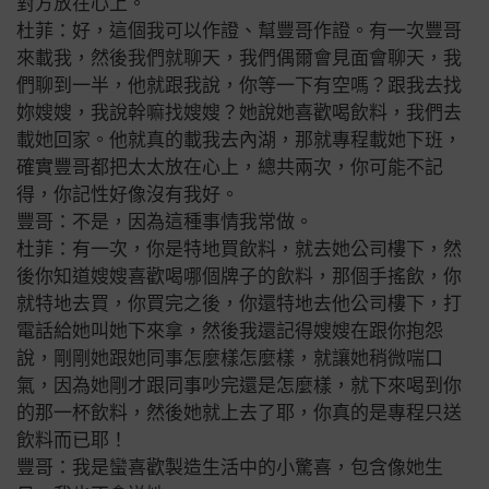
對方放在心上。
杜菲：好，這個我可以作證、幫豐哥作證。有一次豐哥
來載我，然後我們就聊天，我們偶爾會見面會聊天，我
們聊到一半，他就跟我說，你等一下有空嗎？跟我去找
妳嫂嫂，我說幹嘛找嫂嫂？她說她喜歡喝飲料，我們去
載她回家。他就真的載我去內湖，那就專程載她下班，
確實豐哥都把太太放在心上，總共兩次，你可能不記
得，你記性好像沒有我好。
豐哥：不是，因為這種事情我常做。
杜菲：有一次，你是特地買飲料，就去她公司樓下，然
後你知道嫂嫂喜歡喝哪個牌子的飲料，那個手搖飲，你
就特地去買，你買完之後，你還特地去他公司樓下，打
電話給她叫她下來拿，然後我還記得嫂嫂在跟你抱怨
說，剛剛她跟她同事怎麼樣怎麼樣，就讓她稍微喘口
氣，因為她剛才跟同事吵完還是怎麼樣，就下來喝到你
的那一杯飲料，然後她就上去了耶，你真的是專程只送
飲料而已耶！
豐哥：我是蠻喜歡製造生活中的小驚喜，包含像她生