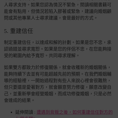
人尋求支持。如果您認為情況不緊急，閱讀相關書籍可
能會有點用，但情況若陷入膠著或緊急，建議向婚姻顧
問或其他專業人士尋求建議，會是最好的方式。
5. 重建信任
制定重建信任，以達成和解的計劃。如果是您不忠，承
認過錯並尋求寬恕。如果是您的伴侶不忠，在您能夠接
受的範圍內給予寬恕。共同尋求理解。
如果雙方都致力於修復關係，就會收穫新的婚姻關係，
能夠持續下去並有可能超越先前的預期。在我們婚姻輔
導的經驗裡，一開始過程對有些人來說心裡會很難熬，
但只要還是愛著對方，就會願意努力修復，願意改變自
己，並重新學會經營婚姻，而成功修復婚姻，只是必然
會達成的結果。
延伸閱讀 :
遭遇到背叛之後，如何重建信任對方的