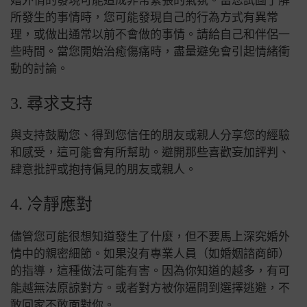
婚外情的發現可能造成非常緊張的氣氛。當您試圖了解
所發生的事情時，您可能發現自己的行為方式有異常
理，或做出通常以前不會做的事情。請給自己和伴侶一
些時間。當您開始治癒傷痛時，盡量避免會引起情緒衝
動的討論。
3. 尋求支持
與支持鼓勵您、得到您信任的朋友或親人分享您的經驗
和感受，這可能會有所幫助。避開那些喜歡妄加評判、
肆意批評或抱持偏見的朋友或親人。
4. 冷靜應對
儘管您可能很想知道發生了什麼，但不要馬上深究婚外
情中的親密細節。如果沒有專業人員（如婚姻諮商師）
的指導，這種做法可能有害。因為你知道的越多，有可
能越無法原諒對方。或者對方被你逼問到選擇逃避，不
敢回家不敢面對你。