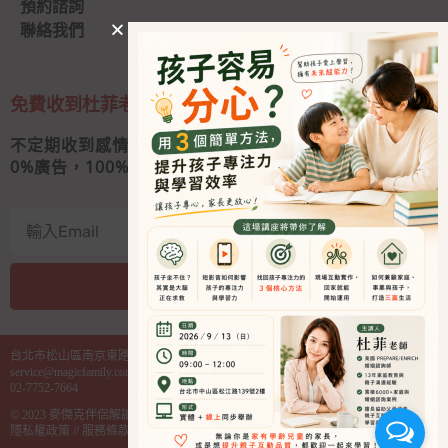
預約諮詢
聯絡我們
免費收到杜菲老師的私人信
不定期收到感情秘訣和婚姻經營心法
0
%廣告，100%好內容
我要收信
A
l
台北市松山區南京東路四段130號2樓之1
t
service@magicfamily.com.tw
e
02-7752-7664
r
© 2023
麥傑克伴侶解讀中心
麥傑克管理顧問有限公司 統編 85000614
n
隱私權政策
//
服務條款
a