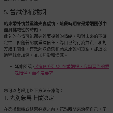
5. 嘗試修補婚姻
結束婚外情並重建夫妻感情，這段時期會是婚姻關係中
最具挑戰性的時刻。
此刻的心情可能還夾雜著複雜的情緒，和對未來的不確
定性。但隨著配偶重建信任、為自己的行為負責、和對
方結束關係。有效解決衝突和願意原諒和寬恕，那這段
過程就會加深，並加強愛和情感。
延伸閱讀 :
《療癒系列5》在婚姻裡，我學習到的愛
是陪伴，而不是要求
您可以考慮用以下方法來療傷：
1. 先別急馬上做決定
在選擇繼續或結束婚姻之前，花點時間來治癒自己，了