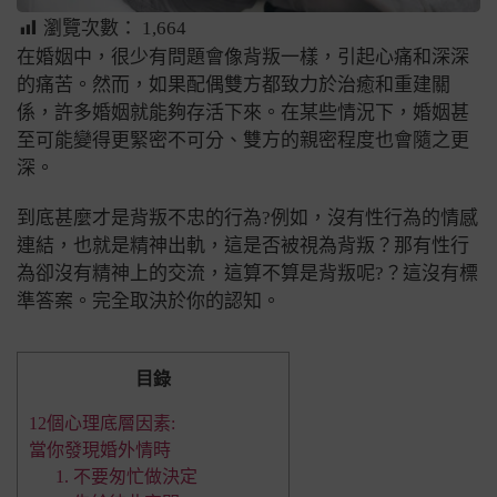
瀏覽次數：
1,664
在婚姻中，很少有問題會像背叛一樣，引起心痛和深深
的痛苦。然而，如果配偶雙方都致力於治癒和重建關
係，許多婚姻就能夠存活下來。在某些情況下，婚姻甚
至可能變得更緊密不可分、雙方的親密程度也會隨之更
深。
到底甚麼才是背叛不忠的行為?例如，沒有性行為的情感
連結，也就是精神出軌，這是否被視為背叛？那有性行
為卻沒有精神上的交流，這算不算是背叛呢?？這沒有標
準答案。完全取決於你的認知。
目錄
12個心理底層因素:
當你發現婚外情時
1. 不要匆忙做決定