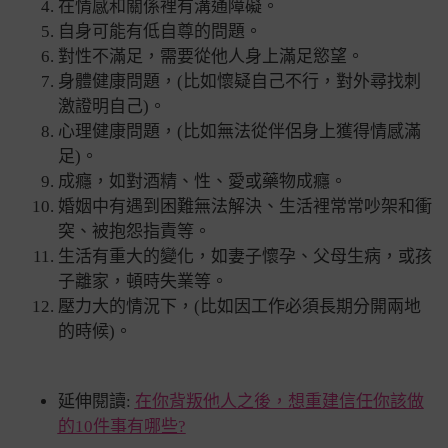
在情感和關係裡有溝通障礙。
自身可能有低自尊的問題。
對性不滿足
，
需要從他人身上滿足慾望。
身體健康問題，(比如懷疑自己不行，對外尋找刺
激證明自己)。
心理健康問題，(比如無法從伴侶身上獲得情感滿
足)。
成癮，如對酒精、性、愛或藥物成癮。
婚姻中有遇到困難無法解決、生活裡常常吵架和衝
突、被抱怨指責等。
生活有重大的變化，如妻子懷孕、父母生病，或孩
子離家，頓時失業等。
壓力大的情況下，(比如因工作必須長期分開兩地
的時候)。
延伸閱讀:
在你背叛他人之後，想重建信任你該做
的10件事有哪些?