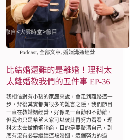
Podcast
,
全部文章
,
婚姻溝通經營
比結婚還難的是離婚！理科太
太離婚教我們的五件事 EP-36
我相信對有小孩的家庭來說，會走到離婚這一
步，背後其實都有很多的難言之隱，我們節目
一直在教婚姻經營，好像是一直勸和不勸離，
但我也只是希望大家可以彼此再努力看看，理
科太太去做婚姻諮商，目的是要釐清自己，到
底有沒有必要繼續這段婚姻，這個努力的過