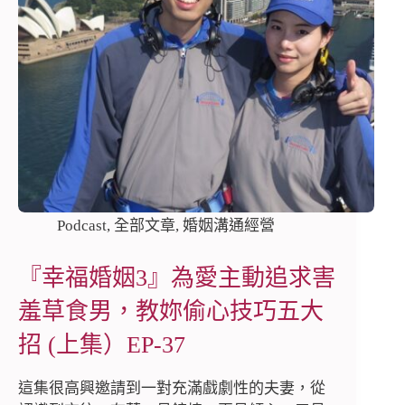
Podcast
,
全部文章
,
婚姻溝通經營
『幸福婚姻3』為愛主動追求害
羞草食男，教妳偷心技巧五大
招 (上集）EP-37
這集很高興邀請到一對充滿戲劇性的夫妻，從