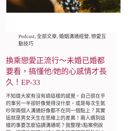
Podcast
,
全部文章
,
婚姻溝通經營
,
戀愛互
動技巧
換乘戀愛正流行～未婚已婚都
要看，搞懂他/她的心感情才長
久！EP-33
不知道大家有沒有過這樣的感覺，自己很在乎
的事另一半卻好像覺得沒什麼，或是每次生氣
吵架兩個人溝通好像都不在同一個點上？其實
這就是男女天生在思維上的差異！兩人遇到這
樣的事要怎麼協調溝通呢？我整理5點案例說