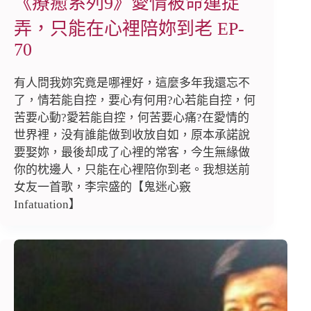
《療癒系列9》愛情被命運捉
弄，只能在心裡陪妳到老 EP-
70
有人問我妳究竟是哪裡好，這麼多年我還忘不
了，情若能自控，要心有何用?心若能自控，何
苦要心動?愛若能自控，何苦要心痛?在愛情的
世界裡，没有誰能做到收放自如，原本承諾說
要娶妳，最後却成了心裡的常客，今生無緣做
你的枕邊人，只能在心裡陪你到老。我想送前
女友一首歌，李宗盛的【鬼迷心竅
Infatuation】