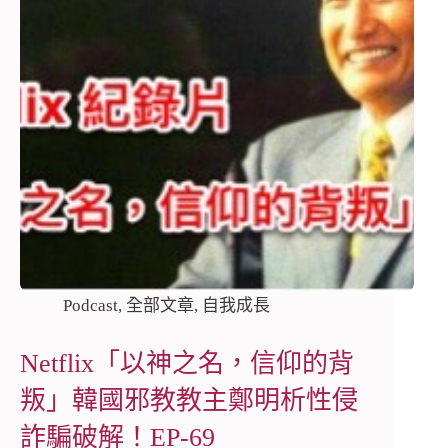
Podcast
,
全部文章
,
自我成長
Netflix「以神之名，信仰的背
叛」韓國邪教教主鄭明析性侵
詐騙破解！EP-69