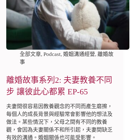
全部文章
,
Podcast
,
婚姻溝通經營
,
離婚故
事
離婚故事系列2: 夫妻教養不同
步 讓彼此心都累 EP-65
夫妻間很容易因教養觀念的不同而產生磨擦，
每個人的成長背景與經驗常會影響他的想法及
做法。某些情況下，父母之間有不同的教養
觀，會因為夫妻關係不和所引起，夫妻間缺乏
有效的溝通。婚姻關係也可能受影響。