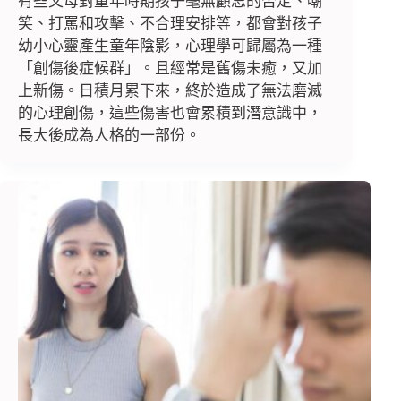
有些父母對童年時期孩子毫無顧忌的否定、嘲
笑、打罵和攻擊、不合理安排等，都會對孩子
幼小心靈產生童年陰影，心理學可歸屬為一種
「創傷後症候群」。且經常是舊傷未癒，又加
上新傷。日積月累下來，終於造成了無法磨滅
的心理創傷，這些傷害也會累積到潛意識中，
長大後成為人格的一部份。