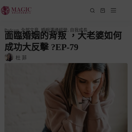
Podcast
,
全部文章
,
婚姻溝通經營
,
自我成長
面臨婚姻的背叛 ，大老婆如何
成功大反擊 ?EP-79
杜 菲