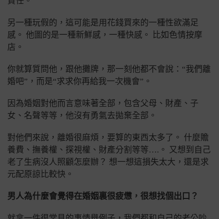
責任。
另一種玩假的，這可能是用花錢買來的一種性欲滿足
感。 他圖的是一種新鮮感，一種快感。 比如色情按摩
店。
你就算質問他，跟他攤牌，那一刻他都不會說：“我們離
婚吧”，而是“求求你再給我一次機會”。
因為婚姻對他而言意味著全部，包含父母、財產、子
女、名聲等等，他沒有勇氣去拋棄全部。
對他們來說，離婚很麻煩，要算的東西太多了。 什麼贍
養費、撫養權、探視權、財產分割等等….。 又想到自己
老了生病沒人照顧怎麼辦？ 想一想這損失太大，還是求
元配原諒比較快。
男人為什麼會覺得在婚姻裏很疲憊，很想找個出口？
就拿一件很常見的事情舉例子，我們都和自己的老公吵