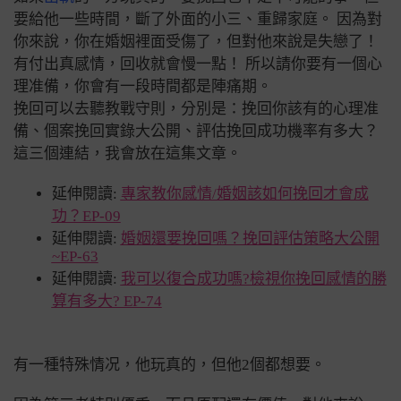
要給他一些時間，斷了外面的小三、重歸家庭。 因為對
你來說，你在婚姻裡面受傷了，但對他來說是失戀了！
有付出真感情，回收就會慢一點！ 所以請你要有一個心
理准備，你會有一段時間都是陣痛期。
挽回可以去聽教戰守則，分別是：挽回你該有的心理准
備、個案挽回實錄大公開、評估挽回成功機率有多大？
這三個連結，我會放在這集文章。
延伸閱讀:
專家教你感情/婚姻該如何挽回才會成
功？EP-09
延伸閱讀:
婚姻還要挽回嗎？挽回評估策略大公開
~EP-63
延伸閱讀:
我可以復合成功嗎?檢視你挽回感情的勝
算有多大? EP-74
有一種特殊情况，他玩真的，但他2個都想要。