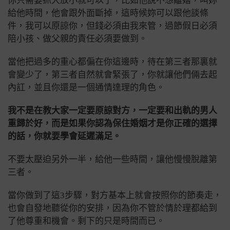
你只需要抓大放小就可以了，比如他說不想離婚，叫妳
給他時間，他會跟外面斷掉，這時候妳可以跟他談條
件，我可以原諒你，但錢必須由我來管，過節假日必須
陪小孩、做父親的責任必須要做到。
當他把過多的重心都偏在你這邊時，待在第三者那裏就
會變少了，第三者自然就會緊張了，你就讓他們倆去起
內訌，並且你還是一個通情達理的角色。
我不是在教大家一定要原諒對方，一定要和出軌的男人
重歸於好，而是如果你認為保住婚姻才是你正確的選擇
的話，你就要學會延遲滿足。
不要太壓迫另外一半，給他一些時間，讓他慢慢脫離第
三者。
當你做到了這3步驟，對方基本上就會按照你的節奏走，
也會自發地聽從你的安排，因為你不管於情於理都給到
了他尊重和機會。剩下的只是時間而已。