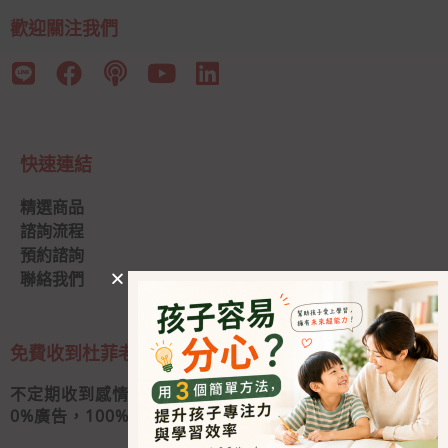
歡迎關注我們
快速連結
精選商品
諮詢流程
預約諮詢
聯絡我們
免費收到杜菲老師的私人信
不定期收到感情秘訣和婚姻經營心法
0
%廣告，100%好內容