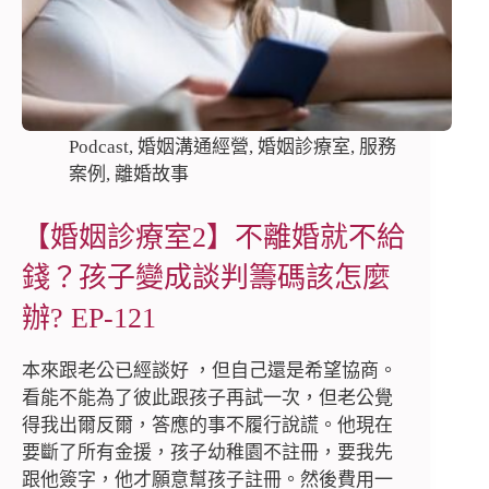
Podcast
,
婚姻溝通經營
,
婚姻診療室
,
服務
案例
,
離婚故事
【婚姻診療室2】不離婚就不給
錢？孩子變成談判籌碼該怎麼
辦? EP-121
本來跟老公已經談好 ，但自己還是希望協商。
看能不能為了彼此跟孩子再試一次，但老公覺
得我出爾反爾，答應的事不履行說謊。他現在
要斷了所有金援，孩子幼稚園不註冊，要我先
跟他簽字，他才願意幫孩子註冊。然後費用一