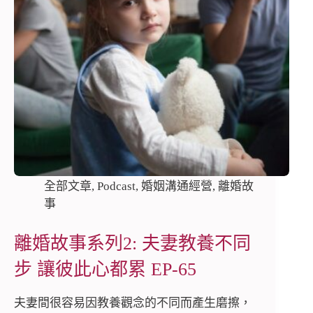
全部文章
,
Podcast
,
婚姻溝通經營
,
離婚故
事
離婚故事系列2: 夫妻教養不同
步 讓彼此心都累 EP-65
夫妻間很容易因教養觀念的不同而產生磨擦，