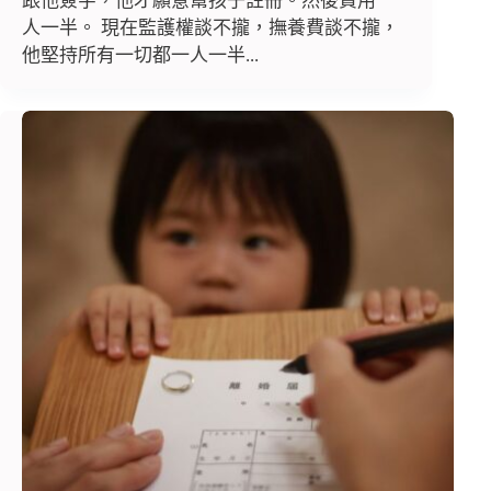
跟他簽字，他才願意幫孩子註冊。然後費用一
人一半。 現在監護權談不攏，撫養費談不攏，
他堅持所有一切都一人一半...