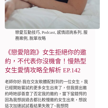
戀愛互動技巧
,
Podcast
,
感情諮詢系列
,
服
務案例
,
脫單攻略
《戀愛陪跑》女生拒絕你的邀
約，不代表你沒機會！慢熱型
女生愛情攻略全解析 EP.142
老師你好:我在交友軟體配對到的一位女生，我
已經開始嘗試約更多女生出來了，但我提出邀
約時她卻善意了否定我的邀約，當下蠻錯愕的
因為我想說過去都比較慢邀約女生出來，想說
這次加速試試看結果失敗了~我想問