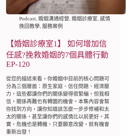
Podcast
,
婚姻溝通經營
,
婚姻診療室
,
感情
挽回教學
,
服務案例
【婚姻診療室1】 如何增加信
任感?挽救婚姻的7個具體行動
EP-120
從您的描述來看，你婚姻中目前的核心問題可
分為三個層面：原生家庭、信任問題、經濟壓
力，這些都讓你們的關係變得很緊繃，但我相
信，關係再難也有轉圜的機會。本集內容會幫
你找到方向，讓你知道該怎麼一步步修補和太
太的關係，甚至讓你們的感情比以前更好。其
實，危機也是轉機，只要願意改變，就有機會
重新出發！