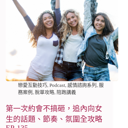
戀愛互動技巧
,
Podcast
,
感情諮詢系列
,
服
務案例
,
脫單攻略
,
陪跑講義
第一次約會不搞砸，追內向女
生的話題、節奏、氛圍全攻略
EP-135