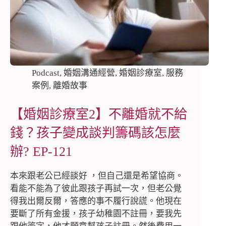
Podcast
,
婚姻溝通經營
,
婚姻診療室
,
服務
案例
,
離婚故事
【婚姻診療室2】不離婚就不給
錢？孩子變成談判籌碼該怎麼
辦? EP-121
本來跟老公已經談好 ，但自己還是希望協商。
看能不能為了彼此跟孩子再試一次，但老公覺
得我出爾反爾，答應的事不履行說謊。他現在
要斷了所有金援，孩子幼稚園不註冊，要我先