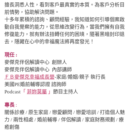
擅長洞悉人性，看到客戶最真實的本質。為客戶分析目
前情勢，協助解決問題。
十多年累積的諮詢、顧問經驗，我知道如何引導個案啟
動自我覺察的能力，從思維改變行為，當我們擁有自我
修復能力，就有辦法扭轉任何的困境，隨著黑暗封印退
去，隱藏在心中的幸福魔法將再度發光！
現任 :
麥傑克伴侶解讀中心 創辦人
麥傑克伴侶解讀中心 內部講師
ＦＢ麥傑克幸福成長營
-家庭/婚姻/親子 執行長
美國PE婚前輔導認證 諮詢師
Podcast
「
菲妳莫屬
」
節目主持人
專長
:
關係診療 / 原生家庭 / 戀愛顧問 / 戀愛培訓 / 打造個人魅
力 / 兩性相處 / 婚前輔導 / 伴侶解讀 / 家庭財務規劃 / 療
癒創傷