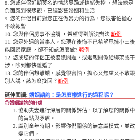
8. 您或伴侶近期莫名的情緒暴躁或情緒失控 ，想法總是
負面感到很悲觀，已經影響婚姻和生活
9. 您的伴侶目前對您正在做暴力的行為，您很害怕擔心
不敢報警
10. 您與伴侶房事不協調 ，希望得到解決辦法
範例
11. 您是外遇的當事人，您現在後悔不已希望甩掉小三後
能回歸家庭 ，卻不知該怎麼做?
範例
12. 您或您的伴侶正被婆媳問題，或姻親關係給綁架或干
涉，吵到都快離婚了
13. 您的伴侶想離婚，感覺很害怕，擔心又焦慮又不敢跟
別人講，該怎麼挽回？
範例
延伸閱讀:
婚姻諮詢：是怎麼樣進行的過程呢？
◎婚姻諮詢的好處
協助夫妻進行深層的關係評估，以了解您的關係中
的盲點與矛盾。
識別童年時期，影響你們關係的無意識模式，並改
變它們。