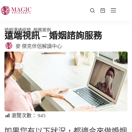
婚姻溝通經營
,
服務案例
遠端視訊 – 婚姻諮詢服務
麥 傑克伴侶解讀中心
瀏覽次數：
945
如果您有以下狀況，都適合來做婚姻