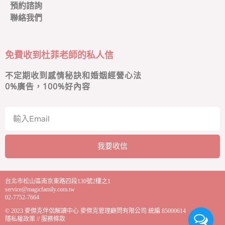
預約諮詢
聯絡我們
免費收到杜菲老師的私人信
不定期收到感情秘訣和婚姻經營心法
0
%廣告，100%好內容
我要收信
A
l
台北市松山區南京東路四段130號2樓之1
t
service@magicfamily.com.tw
e
02-7752-7664
r
© 2023
麥傑克伴侶解讀中心
麥傑克管理顧問有限公司 統編 85000614
n
隱私權政策
//
服務條款
a