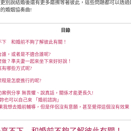
，更別說結婚後還有更多磨擦等著彼此，這些問題都可以透過
的婚姻協奏曲!
目錄
不下 和婚前不夠了解彼此有關！
合誰，或者是不適合誰呢?
麼做？準夫妻一起來坐下來好好說！
底有哪些方式呢?
流程是怎麼進行的呢?
功案例分享 無畏懼、說真話，關係才能更長久!
妳也可以自己來 「婚前諮詢」
 如果我想去婚前輔導，但是伴侶沒有意願，甚至覺得這個沒有效果