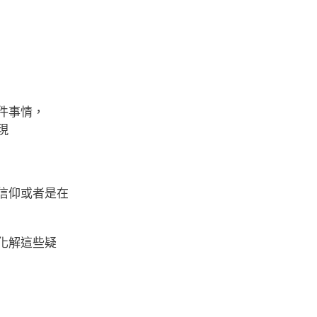
件事情，
現
信仰或者是在
化解這些疑