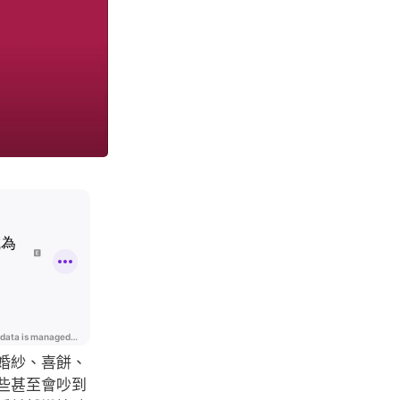
婚紗、喜餅、
些甚至會吵到