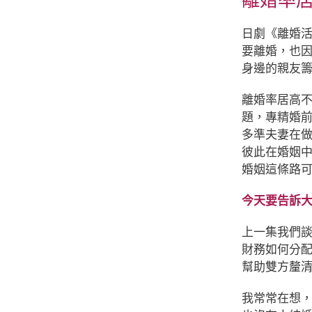
離婚率
日劇《離婚
要離婚，也
身邊的親友
離婚率居高
題，專精婚
多準夫妻在
彼此在婚姻
婚姻這條路
今天要告訴大
上一集我們
財務如何分
幫助雙方釐
我
常常在想