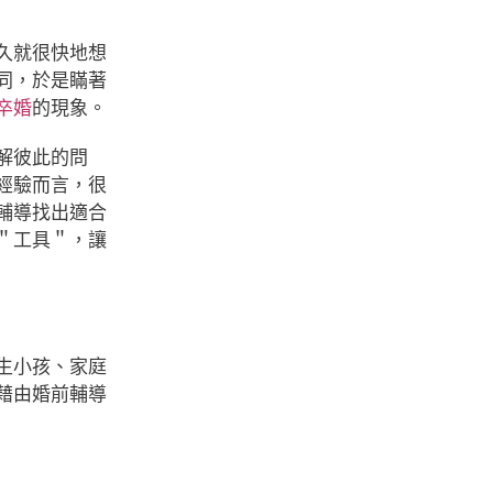
久就很快地想
同，於是瞞著
卒婚
的現象。
解彼此的問
經驗而言，很
輔導找出適合
＂工具＂，讓
生小孩、家庭
藉由婚前輔導