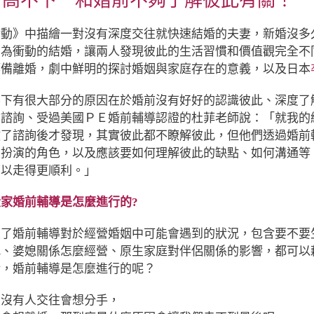
居高不下 和婚前不夠了解彼此有關！
活動》中描繪一對沒有深度交往就快速結婚的夫妻，新婚沒多
因為衝動的結婚，讓兩人發現彼此的生活習慣和價值觀完全不
籌備離婚，劇中鮮明的探討婚姻與家庭存在的意義，以及日本
不下有很大部分的原因在於婚前沒有好好的認識彼此、深度了
前諮詢、受過美國ＰＥ婚前輔導認證的杜菲老師說：「就我的
做了諮詢後才發現，其實彼此都不瞭解彼此，但他們透過婚前
中扮演的角色，以及應該要如何理解彼此的缺點、如何溝通等
可以走得更順利。」
家婚前輔導是怎麼進行的?
談了婚前輔導對於經營婚姻中可能會遇到的狀況，包含要不要
配、婆媳關係怎麼經營、原生家庭對伴侶關係的影響，都可以
清，婚前輔導是怎麼進行的呢？
，
沒有人交往會想分手，