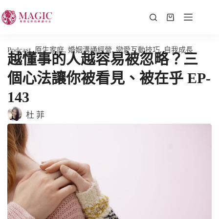
Podcast
,
原生家庭
,
婚姻溝通經營
,
戀愛互動技巧
,
自我成長
越懂事的人越容易被忽略？三
個心法讓你被看見、被在乎 EP-
143
杜 菲