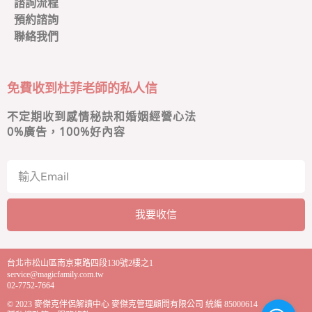
諮詢流程
預約諮詢
聯絡我們
免費收到杜菲老師的私人信
不定期收到感情秘訣和婚姻經營心法
0
%廣告，100%好內容
我要收信
A
l
台北市松山區南京東路四段130號2樓之1
t
service@magicfamily.com.tw
e
02-7752-7664
r
© 2023
麥傑克伴侶解讀中心
麥傑克管理顧問有限公司 統編 85000614
n