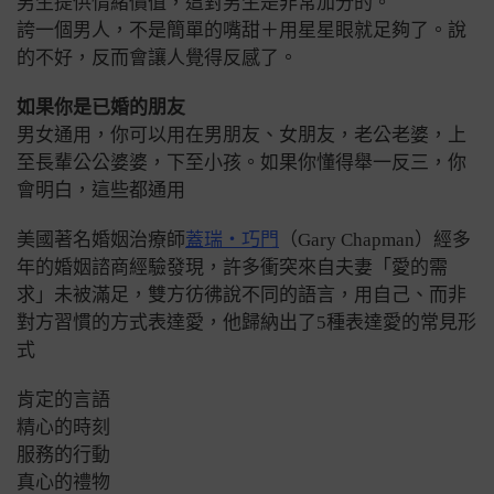
男生提供情緒價值，這對男生是非常加分的。
誇一個男人，不是簡單的嘴甜＋用星星眼就足夠了。說
的不好，反而會讓人覺得反感了。
如果你是已婚的朋友
男女通用，你可以用在男朋友、女朋友，老公老婆，上
至長輩公公婆婆，下至小孩。如果你懂得舉一反三，你
會明白，這些都通用
美國著名婚姻治療師
蓋瑞‧巧門
（Gary Chapman）經多
年的婚姻諮商經驗發現，許多衝突來自夫妻「愛的需
求」未被滿足，雙方彷彿說不同的語言，用自己、而非
對方習慣的方式表達愛，他歸納出了5種表達愛的常見形
式
肯定的言語
精心的時刻
服務的行動
真心的禮物