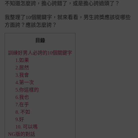
不知道怎麼誇，擔心誇錯了，或是擔心誇過頭了？
我整理了10個關鍵字，就來看看，男生誇獎應該從哪些
方面誇？應該怎麼誇？
目錄
訓練好男人必誇的10個關鍵字
1.如果
2.居然
3.我會
4.第一次
5.你這樣的
6.我也
7.在乎
8. 不如
9.好
10. 可以嗎
NG版的對話