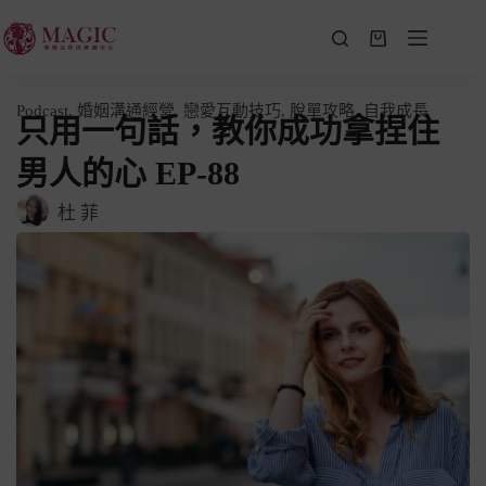
Podcast
,
婚姻溝通經營
,
戀愛互動技巧
,
脫單攻略
,
自我成長
只用一句話，教你成功拿捏住
男人的心 EP-88
杜 菲