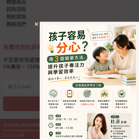
精選商品
諮詢流程
預約諮詢
聯絡我們
免費收到杜菲老師的私人信
不定期收到感情秘訣和婚姻經營心法
0
%廣告，100%好內容
我要收信
A
l
台北市松山區南京東路四段130號2樓之1
t
service@magicfamily.com.tw
e
02-7752-7664