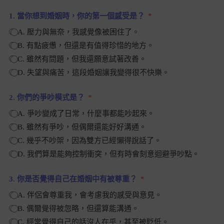
1. 當你想到婚姻時，你的第一個感受是？
A. 壓力與無奈，我感覺像被困住了。
B. 有點疲憊，但還是有值得珍惜的地方。
C. 雖然有問題，但我還願意試著改善。
D. 失望與痛苦，這段婚姻讓我變得很不快樂。
2. 你們的爭吵模式是？
A. 爭吵變成了日常，什麼事都能吵起來。
B. 雖然有爭吵，但偶爾還能好好溝通。
C. 幾乎不吵架，因為雙方已經懶得說話了。
D. 我們算是能夠控制衝突，但有時會刻意迴避爭吵點。
3. 你是否覺得自己在婚姻中有被尊重？
A. 伴侶會尊重我，會考慮我的感受與意見。
B. 偶爾覺得被忽略，但還算能溝通。
C. 經常覺得自己的話沒人在乎，甚至被貶低。