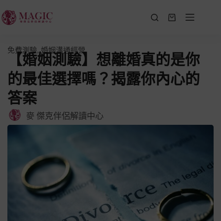
免費測驗
,
婚姻溝通經營
【婚姻測驗】想離婚真的是你
的最佳選擇嗎？揭露你內心的
答案
麥 傑克伴侶解讀中心