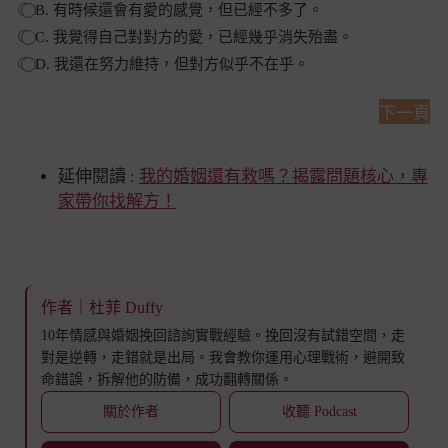
B. 有時候還會有愛的感覺，但已經不多了。
C. 我覺得自己對對方的愛，已經幾乎消失殆盡。
D. 我還在努力維持，但對方似乎不在乎。
下一頁
A
l
延伸閱讀 :
我的婚姻還有救嗎？揭露問題核心，專
t
家帶你找解方！
e
r
n
a
t
作者｜杜菲 Duffy
i
v
10年情感與婚姻挽回諮詢實戰經驗。挽回沒有試錯空間，走
e
對是逆轉，走錯就是出局。我會教你運用心理戰術，避開致
:
命錯誤，拆解他的防備，成功翻轉關係。
關於作者
收聽 Podcast