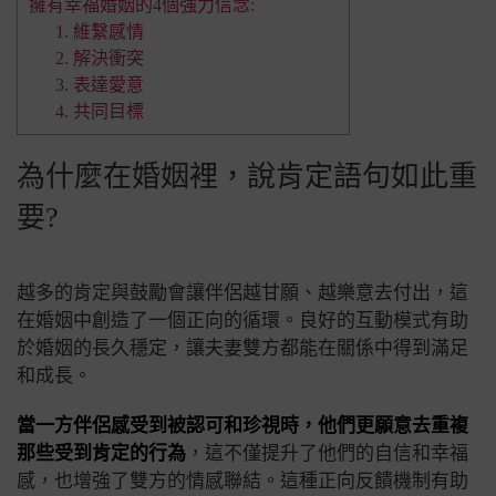
擁有幸福婚姻的4個強力信念:
1. 維繫感情
2. 解決衝突
3. 表達愛意
4. 共同目標
為什麼在婚姻裡，說肯定語句如此重
要?
越多的肯定與鼓勵會讓伴侶越甘願、越樂意去付出，這
在婚姻中創造了一個正向的循環。良好的互動模式有助
於婚姻的長久穩定，讓夫妻雙方都能在關係中得到滿足
和成長。
當一方伴侶感受到被認可和珍視時，他們更願意去重複
那些受到肯定的行為
，這不僅提升了他們的自信和幸福
感，也增強了雙方的情感聯結。這種正向反饋機制有助