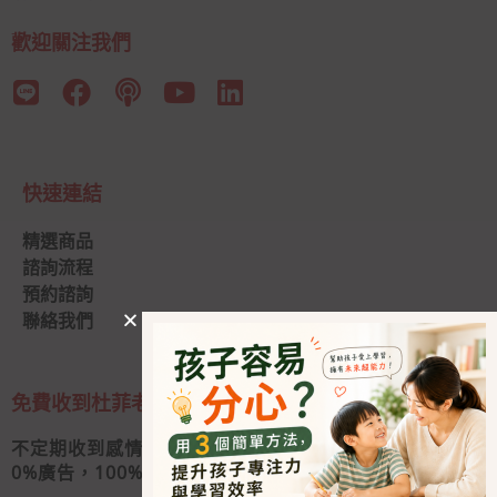
歡迎關注我們
快速連結
精選商品
諮詢流程
預約諮詢
聯絡我們
免費收到杜菲老師的私人信
不定期收到感情秘訣和婚姻經營心法
0
%廣告，100%好內容