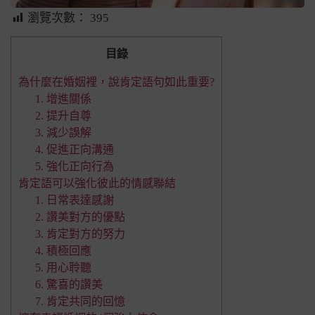
瀏覽次數：
395
目錄
為什麼在婚姻裡，說肯定語句如此重要?
1. 增進關係
2. 提升自尊
3. 減少誤解
4. 促進正向溝通
5. 強化正向行為
肯定語可以強化彼此的情感聯結
1. 日常表達感謝
2. 讚美對方的優點
3. 肯定對方的努力
4. 積極回應
5. 用心聆聽
6. 驚喜的讚美
7. 肯定共同的回憶