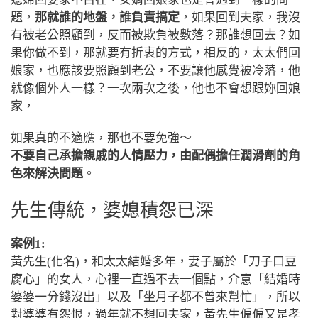
題，
那就誰的地盤，誰負責搞定
，如果回到夫家，我沒
有被老公照顧到，反而被欺負被數落？那誰想回去？如
果你做不到，那就要有折衷的方式，相反的，太太們回
娘家，也應該要照顧到老公，不要讓他感覺被冷落，他
就像個外人一樣？一次兩次之後，他也不會想跟妳回娘
家，
如果真的不適應，那也不要免強～
不要自己承擔親戚的人情壓力，由配偶擔任潤滑劑的角
色來解決問題
。
先生傳統，婆媳積怨已深
案例1:
黃先生(化名)，和太太結婚多年，妻子屬於「刀子口豆
腐心」的女人，心裡一直過不去一個點，介意「結婚時
婆婆一分錢沒出」以及「坐月子都不曾來幫忙」，所以
對婆婆有怨恨，過年就不想回夫家，黃先生偏偏又是孝