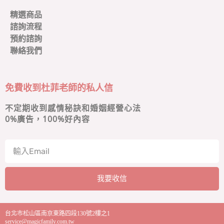
精選商品
諮詢流程
預約諮詢
聯絡我們
免費收到杜菲老師的私人信
不定期收到感情秘訣和婚姻經營心法
0
%廣告，100%好內容
我要收信
A
l
台北市松山區南京東路四段130號2樓之1
t
service@magicfamily.com.tw