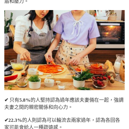
盾和壓力。
✔
只有
5.8%
的人堅持認為過年應該夫妻倆在一起，強調
夫妻之間的親密關係和向心力。
✔22.3%
的人則認為可以輪流去兩家過年，認為各回各
家可能會給人一種疏遠感。