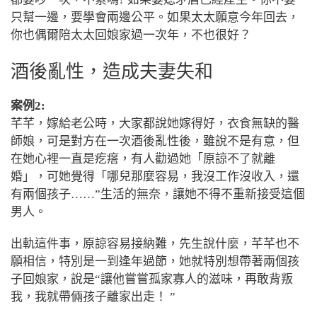
只幫一邊，要學會兩邊公平。如果太太願意今年回去，
你也
偶爾陪太太回娘家過一次年，不也很好？
酒後亂性，造成夫妻失和
案例2:
芊芊，嫁給老公時，大家都說她嫁得好，衣食無缺的醫
師娘，可是對方在一次酒後亂性後，雖說不是有意，但
在她心裡一直是疙瘩，有人勸過她「原諒不了就離
婚」，可她覺得「哪兒那麼容易，我沒工作沒收入，還
有兩個孩子……”生活的無奈，讓她不得不重新接受這個
男人。
出軌這件事，原諒容易接納難，先生說什麼，芊芊也不
願相信，特別是一到逢年過節，她就特別想帶著兩個孩
子回娘家，說是“讓他嘗嘗孤家寡人的滋味，再敢背叛
我，我就帶倆孩子離家出走！ ”