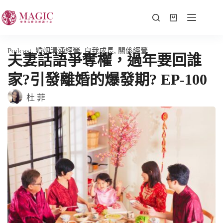
Podcast
,
婚姻溝通經營
,
自我成長
,
關係經營
夫妻話語爭奪權，過年要回誰
家?引發離婚的爆發期? EP-100
杜 菲