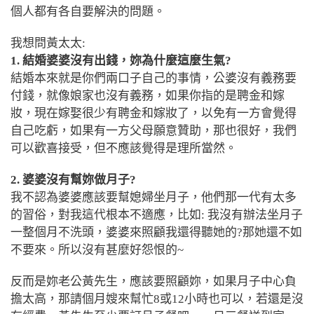
個人都有各自要解決的問題。
我想問黃太太:
1. 結婚婆婆沒有出錢，妳為什麼這麼生氣?
結婚本來就是你們兩口子自己的事情
，公婆沒有義務要
付錢，就像娘家也沒有義務，如果你指的是聘金和嫁
妝，現在嫁娶很少有聘金和嫁妝了，以免有一方會覺得
自己吃虧，如果有一方父母願意贊助，那也很好，我們
可以歡喜接受，但不應該覺得是理所當然。
2. 婆婆沒有幫妳做月子?
我不認為婆婆應該要幫媳婦坐月子
，他們那一代有太多
的習俗，對我這代根本不適應，比如: 我沒有辦法坐月子
一整個月不洗頭，婆婆來照顧我還得聽她的?那她還不如
不要來。所以沒有甚麼好怨恨的~
反而是妳老公黃先生
，應該要照顧妳，如果月子中心負
擔太高，那請個月嫂來幫忙8或12小時也可以，若還是沒