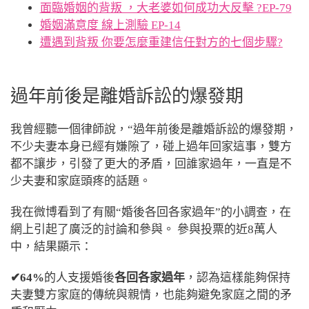
面臨婚姻的背叛 ，大老婆如何成功大反擊 ?EP-79
婚姻滿意度 線上測驗 EP-14
遭遇到背叛 你要怎麼重建信任對方的七個步驟?
過年前後是離婚訴訟的爆發期
我曾經聽一個律師說，“過年前後是離婚訴訟的爆發期，
不少夫妻本身已經有嫌隙了，碰上過年回家這事，雙方
都不讓步，引發了更大的矛盾，
回誰家過年，一直是不
少夫妻和家庭頭疼的話題。
我
在微博看到了有關“婚後各回各家過年”的小調查，在
網上引起了廣泛的討論和參與。 參與投票的近8萬人
中，結果顯示：
✔64%
的人支援婚後
各回各家過年
，認為這樣能夠保持
夫妻雙方家庭的傳統與親情，也能夠避免家庭之間的矛