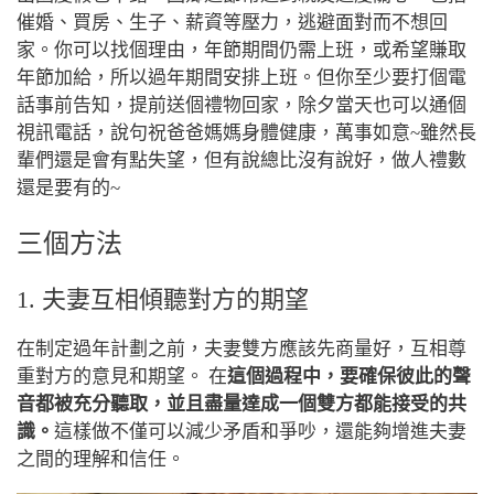
催婚、買房、生子、薪資等壓力，逃避面對而不想回
家。你可以找個理由，年節期間仍需上班，或希望賺取
年節加給，所以過年期間安排上班。但你至少要打個電
話事前告知，提前送個禮物回家，除夕當天也可以通個
視訊電話，說句祝爸爸媽媽身體健康，萬事如意~雖然長
輩們還是會有點失望，但有說總比沒有說好，做人禮數
還是要有的~
三個方法
1. 夫妻互相傾聽對方的期望
在制定過年計劃之前，夫妻雙方應該先商量好，互相尊
重對方的意見和期望。 在
這個過程中，要確保彼此的聲
音都被充分聽取，並且盡量達成一個雙方都能接受的共
識。
這樣做不僅可以減少矛盾和爭吵，還能夠增進夫妻
之間的理解和信任。