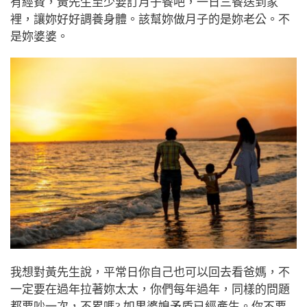
有經費，黃先生至少要訂月子餐吧，一日三餐送到家
裡，讓妳好好調養身體。該幫妳做月子的是妳老公。不
是妳婆婆。
我想對黃先生說，平常日你自己也可以回去看爸媽，不
一定要在過年拉著妳太太，你們每年過年，同樣的問題
都要吵一次，不累嗎? 如果婆媳矛盾已經產生。你不要