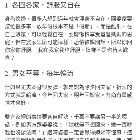
1. 各回各家，舒服又自在
身為媳婦，很多人想到過年就會渾身不自在，回婆家要
幫忙很多事，放年假根本不是「假期」，而是酷刑。在
自己娘家，可以輕鬆自在，耍廢懶惰享受爸爸媽媽的恩
寵，但在婆家怎麼可能這樣！恐怕被說閒話。所以你回
你家你舒服, 我在我家我也舒服，這樣不是也皆大歡
喜？
2. 男女平等，每年輪流
但如果丈夫本身很反彈、就是認為除夕回夫家，折衷的
方式就是輪流，今年回夫家，明年回娘家。有商有量感
情才會好。
雙方家裡的事情要各自解決，千萬不要講另一半的壞
話，例如男方跟婆婆說：「她就是不想回來，她一直吵
我也沒辦法阿！」這時婆婆一定會覺得媳婦不懂事，這