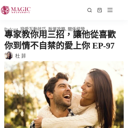
Podcast
,
戀愛互動技巧
,
脫單攻略
,
關係經營
專家教你用三招，讓他從喜歡
你到情不自禁的愛上你 EP-97
杜 菲