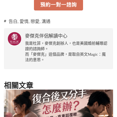
預約一對一諮詢
告白
,
愛情
,
戀愛
,
溝通
麥傑克伴侶解讀中心
我是杜菲，麥傑克創辦人，也是美國婚前輔導認
證的諮詢師。
而「麥傑克」這個品牌，是取自英文Magic：魔
法的意思。
相關文章