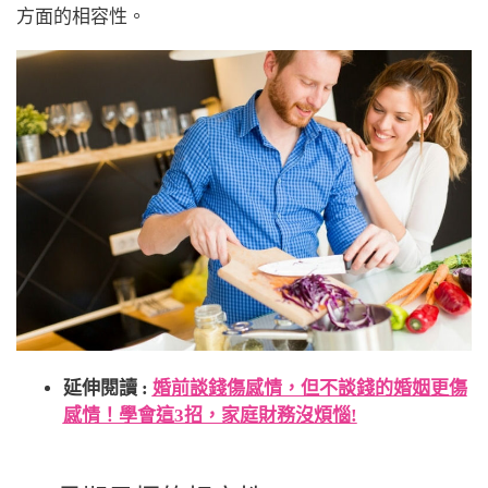
方面的相容性。
延伸閱讀 :
婚前談錢傷感情，但不談錢的婚姻更傷
感情！學會這3招，家庭財務沒煩惱!