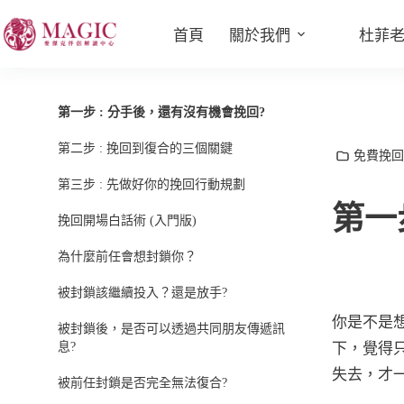
首頁
關於我們
杜菲
第一步 : 分手後，還有沒有機會挽回?
第二步 : 挽回到復合的三個關鍵
免費挽回
第三步 : 先做好你的挽回行動規劃
第一
挽回開場白話術 (入門版)
為什麼前任會想封鎖你？
被封鎖該繼續投入？還是放手?
你是不是
被封鎖後，是否可以透過共同朋友傳遞訊
息?
下，覺得
失去，才
被前任封鎖是否完全無法復合?