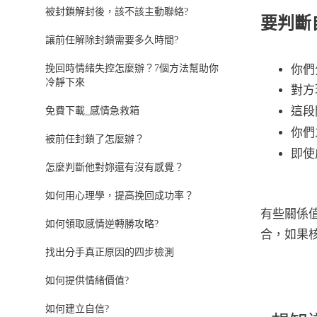
被封鎖解封後，該不該主動聯絡?
要判斷
讓前任解除封鎖需要多久時間?
你們
挽回時情緒失控怎麼辦？7個方法幫助你
冷靜下來
對方
這段
免費下載_感情急救箱
你們
被前任封鎖了怎麼辦？
即使
怎麼判斷他對妳還有沒有感覺？
如何用心理學，提高挽回成功率？
有些關係
如何領取感情逆轉勝攻略?
合，如果
找出分手真正原因的四步檢測
如何提供情緒價值?
如何建立自信?