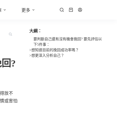
庫
更多
大綱：
要判斷自己還有沒有機會挽回? 要先評估以
下5件事：
>想知道目前的挽回成功率嗎？
>想更深入分析自己？
回?
得放不
慣或害怕