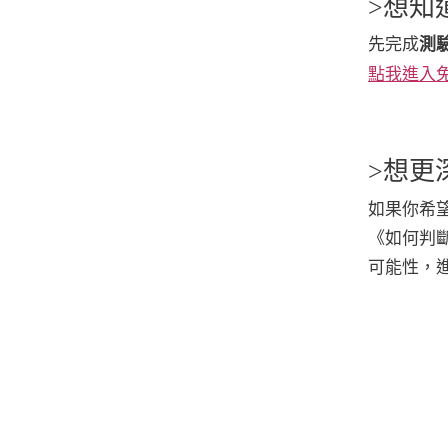
>想知
先完成
測
點我進入
>想更
如果你希
《如何判
可能性，