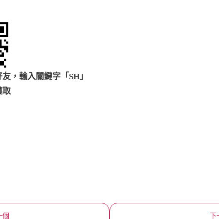
好友，輸入關鍵字「SH」
獲取
一個
下