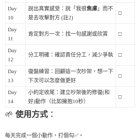
Day
說出真實感受：說「我很
焦慮
」而不
□
10
是去攻擊對方 (註2)
Day
肯定對方一次：找一句感謝或欣賞
□
11
Day
分工明確：確認責任分工，減少爭執
□
12
Day
復盤練習：回顧這一次吵架，想一下
□
13
下次可以怎麼做更好
Day
小約定收尾：建立吵架後的修復(和
□
14
好)動作（比如擁抱10秒）
🌱
使用方式
：
每天完成一個小動作，打個勾✅。