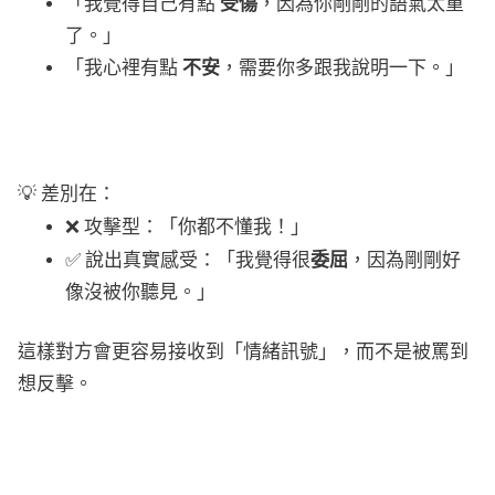
「我覺得自己有點
受傷
，因為你剛剛的語氣太重
了。」
「我心裡有點
不安
，需要你多跟我說明一下。」
💡 差別在：
❌ 攻擊型：「你都不懂我！」
✅ 說出真實感受：「我覺得很
委屈
，因為剛剛好
像沒被你聽見。」
這樣對方會更容易接收到「情緒訊號」，而不是被罵到
想反擊。