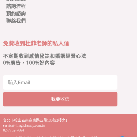
諮詢流程
預約諮詢
聯絡我們
免費收到杜菲老師的私人信
不定期收到感情秘訣和婚姻經營心法
0
%廣告，100%好內容
我要收信
A
l
台北市松山區南京東路四段130號2樓之1
t
service@magicfamily.com.tw
e
02-7752-7664
r