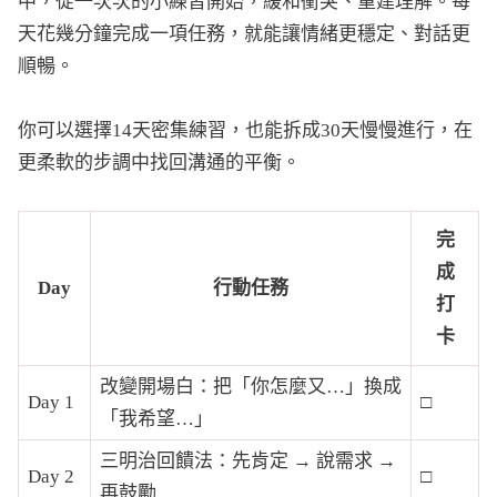
中，從一次次的小練習開始，緩和衝突、重建理解。每
天花幾分鐘完成一項任務，就能讓情緒更穩定、對話更
順暢。
你可以選擇14天密集練習，也能拆成30天慢慢進行，在
更柔軟的步調中找回溝通的平衡。
完
成
Day
行動任務
打
卡
改變開場白：把「你怎麼又…」換成
Day 1
□
「我希望…」
三明治回饋法：先肯定 → 說需求 →
Day 2
□
再鼓勵