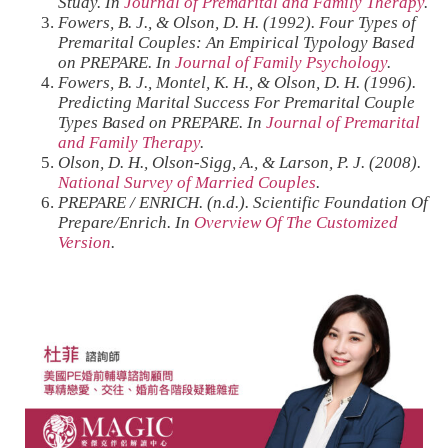
Study. In
Journal of Premarital and Family Therapy
.
Fowers, B. J., & Olson, D. H. (1992). Four Types of
Premarital Couples: An Empirical Typology Based
on PREPARE. In
Journal of Family Psychology
.
Fowers, B. J., Montel, K. H., & Olson, D. H. (1996).
Predicting Marital Success For Premarital Couple
Types Based on PREPARE. In
Journal of Premarital
and Family Therapy
.
Olson, D. H., Olson-Sigg, A., & Larson, P. J. (2008).
National Survey of Married Couples
.
PREPARE / ENRICH. (n.d.). Scientific Foundation Of
Prepare/Enrich. In
Overview Of The Customized
Version
.