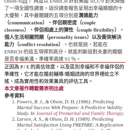
Olson-Sigg ）再度以 ENRICH 針對美國 50,379 對夫婦做
了一項全國性調查。這份調查報告呈現出幸福婚姻的十
大優勢，其中最關鍵的五項分別是
溝通能力
（communication）、伴侶親密度（couple
closeness）、伴侶相處上的彈性（couple flexibility）、
個人生活相關問題（personality issues）以及衝突解決
能力（conflict resolution）
。也就是說，若能在
ENRICH 的這五項得到高分，就能判斷這對夫妻的婚姻
是否幸福美滿，準確率高達 93 ％。
正因為 P / E 的高信效度，以及區別幸福和不幸福伴侶的
準確性，它才能在婚前輔導/婚姻諮詢的世界裡屹立不
搖，成為實用性和效果兼具的評估工具。
本文章著作轉載需表明出處
參考資料
Fowers, B. J., & Olson, D. H. (1986). Predicting
Marital Success With Prepare: A Predictive Validity
Study. In
Journal of Premarital and Family Therapy
.
Larsen, A. S., & Olson, D. H. (1989). Predicting
Marital Satisfaction Using PREPARE: A Replication