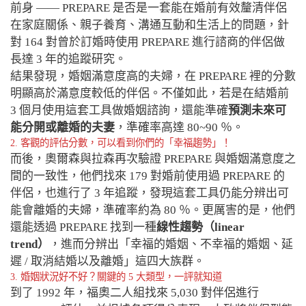
前身 —— PREPARE 是否是一套能在婚前有效釐清伴侶
在家庭關係、親子養育、溝通互動和生活上的問題，針
對 164 對曾於訂婚時使用 PREPARE 進行諮商的伴侶做
長達 3 年的追蹤研究。
結果發現，婚姻滿意度高的夫婦，在 PREPARE 裡的分數
明顯高於滿意度較低的伴侶。不僅如此，若是在結婚前
3 個月使用這套工具做婚姻諮詢，還能準確
預測未來可
能分開或離婚的夫妻
，準確率高達 80~90 ％。
2. 客觀的評估分數，可以看到你們的「幸福趨勢」！
而後，奧爾森與拉森再次驗證 PREPARE 與婚姻滿意度之
間的一致性，他們找來 179 對婚前使用過 PREPARE 的
伴侶，也進行了 3 年追蹤，發現這套工具仍能分辨出可
能會離婚的夫婦，準確率約為 80 ％。更厲害的是，他們
還能透過 PREPARE 找到一種
線性趨勢（linear
trend）
，進而分辨出「幸福的婚姻、不幸福的婚姻、延
遲 / 取消結婚以及離婚」這四大族群。
3. 婚姻狀況好不好？關鍵的 5 大類型，一評就知道
到了 1992 年，福奧二人組找來 5,030 對伴侶進行