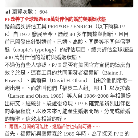
瀏覽次數：
604
PE改善了全球超過400萬對伴侶的婚前與婚姻狀態
婚前諮詢評估工具 PREPARE / ENRICH（以下簡稱 P /
E）自 1977 發展至今，歷經 40 多年調整與翻新，且目
前已開發出針對婚前、已婚、高齡、同居等不同伴侶型
態（couple’s typology）的評估項目，總共評估全球超過
400 萬對伴侶的婚前與婚姻狀態。
不過仍有些人懷疑，P / E 是否有美國官方宣稱的這麼有
效？於是，這套工具的共同開發者福爾斯（Blaine J.
Fowers）、奧爾森（David H. Olson）
【由於他們常常一
起出現，下面就叫他們「福奧二人組」吧！】
以及拉森
（Larsen and Olson, 1989）等人自 1986~2008 年相繼提
出研究，經統計、驗證後發現，P / E 確實能辨別出伴侶
的幸福程度，以及未來可能產生婚姻問題、分開或離婚
的機率，信效度相當的好。
1. 兩個人分開的可能性，透過評估也有跡可循⋯⋯
首先，福爾斯與奧爾森於 1989 年時，為了探究 P / E 的