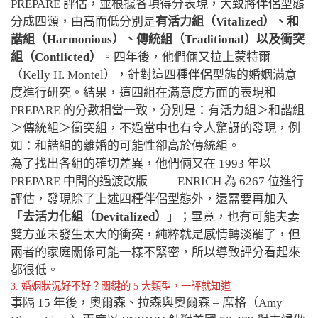
PREPARE 評估，並根據各項得分表現，大致將伴侶型態
分成四類，由高而低分別是
有活力組（Vitalized）、和
諧組（Harmonious）、傳統組（Traditional）以及衝突
組（Conflicted）
。四年後，他們倆又拉上蒙特爾
（Kelly H. Montel），針對這四種伴侶型態的婚姻滿意
度進行研究。結果，這四組在滿意度方面的表現和
PREPARE 的分數相當一致，分別是：有活力組＞和諧組
＞傳統組＞衝突組，不過當中也有令人驚訝的發現，例
如：和諧組的離婚的可能性卻高於傳統組。
為了找出各組的確切差異，他們倆又在 1993 年以
PREPARE 中間的過渡改版 —— ENRICH 為 6267 位進行
評估，發現除了上述四種伴侶型態外，還需要再加入
「
去活力化組（Devitalized）
」；畢竟，也有可能夫妻
雙方並未發生太大的衝突，純粹就是感情轉淡罷了，但
兩者的家庭關係可能一樣不緊密，所以導致評分看起來
都很低。
3. 婚姻狀況好不好？關鍵的 5 大類型，一評就知道
事隔 15 年後，奧爾森、拉森與奧爾森 – 席格（Amy